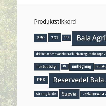
Produktstikkord
Bala Agri
301
290
305
drikkekar hest Vannkar Drikkeløsning Drikkekopp 
innhegning
hesteutstyr
IBC
isolato
Reservedel Bala 
PRK
Suevia
strømgjerde
trykkimpregnert