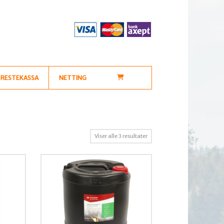
RESTEKASSA
NETTING
Sortert
Viser alle 3 resultater
etter
propularitet