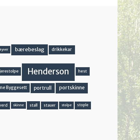
bærebeslag
drikkekar
øyver
Henderson
hest
jerestolpe
portskinne
portrull
me Byggesett
stall
stople
verd
stauer
stolpe
skinne