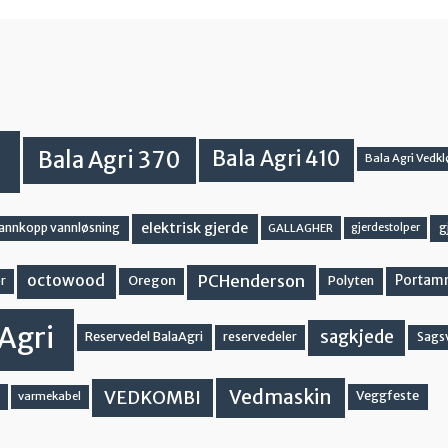
Bala Agri 370
Bala Agri 410
Bala Agri Vedkl
elektrisk gjerde
g
vannkopp vannløsning
GALLAGHER
gjerdestolper
PCHenderson
octowood
Oregon
Portam
Polyten
r
Agri
sagkjede
Reservedel BalaAgri
reservedeler
Sags
Vedmaskin
VEDKOMBI
Veggfeste
varmekabel