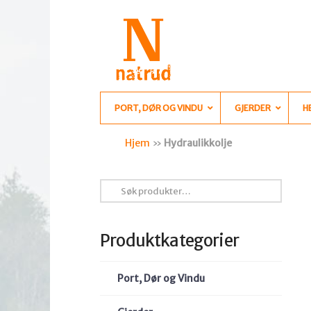
PORT, DØR OG VINDU
GJERDER
H
Hjem
»
Hydraulikkolje
Søk
etter:
Produktkategorier
Port, Dør og Vindu