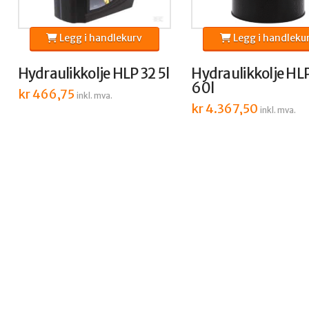
Legg i handlekurv
Legg i handleku
Hydraulikkolje HLP 32 5l
Hydraulikkolje HL
60l
kr
466,75
inkl. mva.
kr
4.367,50
inkl. mva.