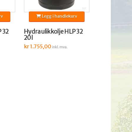
rv
Legg i handlekurv
P 32
Hydraulikkolje HLP 32
20l
kr
1.755,00
inkl. mva.