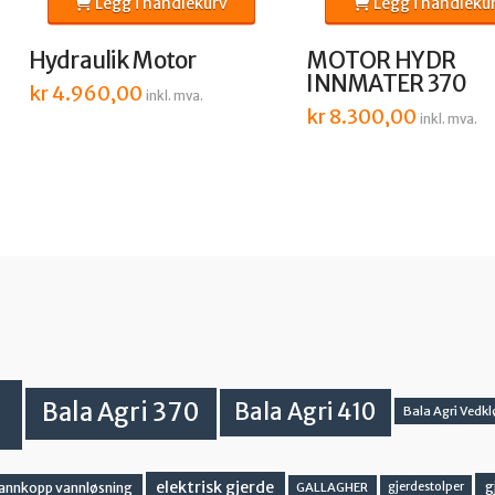
Legg i handlekurv
Legg i handleku
Hydraulik Motor
MOTOR HYDR
INNMATER 370
kr
4.960,00
inkl. mva.
kr
8.300,00
inkl. mva.
Bala Agri 370
Bala Agri 410
Bala Agri Vedkl
elektrisk gjerde
g
vannkopp vannløsning
GALLAGHER
gjerdestolper