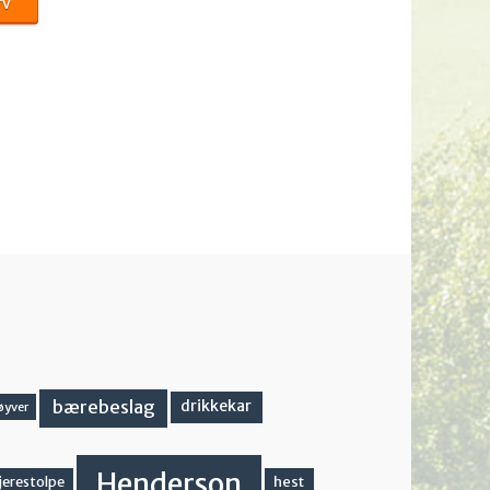
rv
bærebeslag
drikkekar
øyver
Henderson
hest
jerestolpe