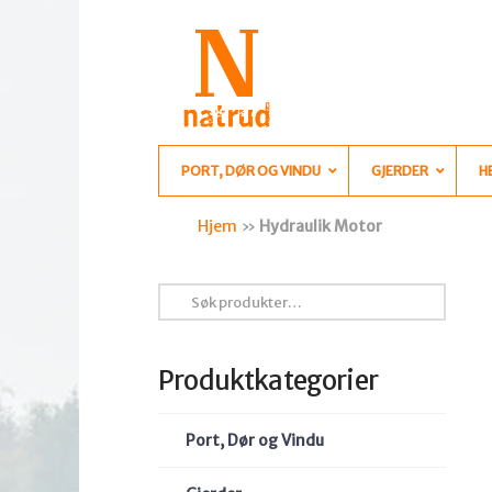
PORT, DØR OG VINDU
GJERDER
H
Hjem
»
Hydraulik Motor
Søk
etter:
Produktkategorier
Port, Dør og Vindu