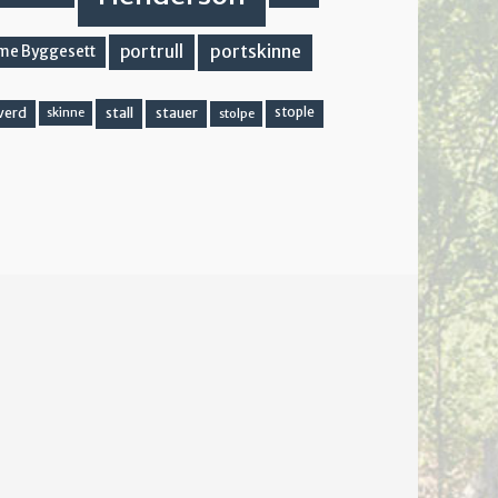
portskinne
portrull
me Byggesett
stall
stople
verd
stauer
stolpe
skinne