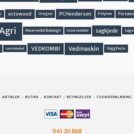
PCHenderson
octowood
Oregon
Portam
Polyten
r
Agri
sagkjede
Reservedel BalaAgri
reservedeler
Sags
Vedmaskin
VEDKOMBI
Veggfeste
varmekabel
ARTIKLER
BUTIKK
KONTAKT
BETINGELSER
COOKIEERKLÆRING
941 20 868