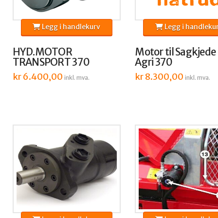
Legg i handlekurv
Legg i handleku
HYD.MOTOR
Motor til Sagkjede
TRANSPORT 370
Agri 370
kr
6.400,00
kr
8.300,00
inkl. mva.
inkl. mva.