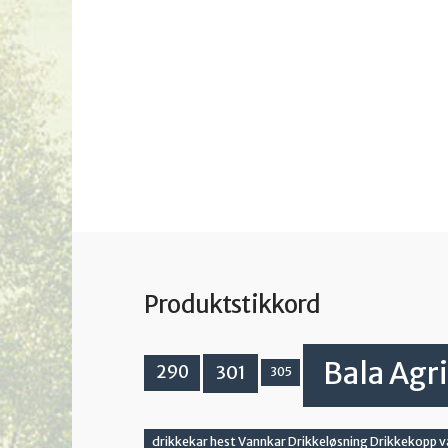
Produktstikkord
Bala Agri
301
290
305
drikkekar hest Vannkar Drikkeløsning Drikkekopp 