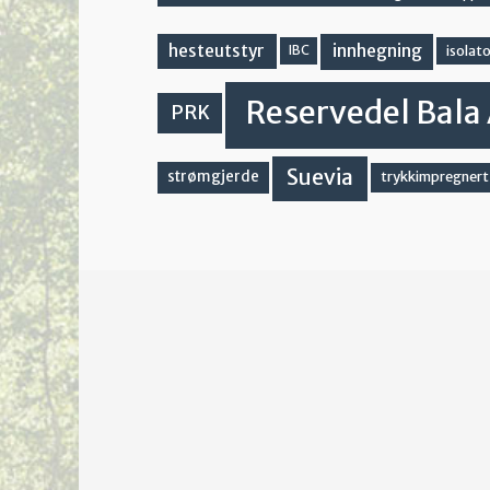
innhegning
hesteutstyr
IBC
isolato
Reservedel Bala 
PRK
Suevia
strømgjerde
trykkimpregnert