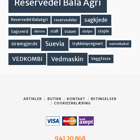
Reservedel Bala Agri
sagkjede
Reservedel BalaAgri
reservedeler
stall
stople
Sagsverd
stauer
stolpe
skinne
Suevia
strømgjerde
trykkimpregnert
varmekabel
Vedmaskin
VEDKOMBI
Veggfeste
ARTIKLER
BUTIKK
KONTAKT
BETINGELSER
COOKIEERKLÆRING
941 20 868