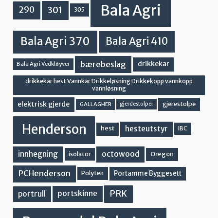
Bala Agri
301
290
305
Bala Agri 370
Bala Agri 410
bærebeslag
drikkekar
Bala Agri Vedkløyver
drikkekar hest Vannkar Drikkeløsning Drikkekopp vannkopp
vannløsning
elektrisk gjerde
gjerestolpe
GALLAGHER
gjerdestolper
Henderson
hesteutstyr
hest
IBC
innhegning
octowood
Oregon
isolator
PCHenderson
Portamme Byggesett
Polyten
PRK
portskinne
portrull