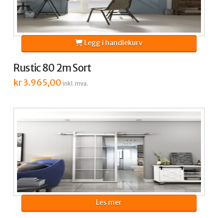
Legg i handlekurv
Rustic 80 2m Sort
kr
3.965,00
inkl. mva.
Les mer