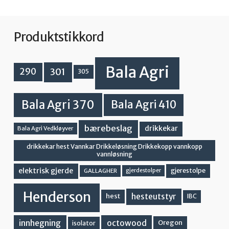
Produktstikkord
Bala Agri
301
290
305
Bala Agri 370
Bala Agri 410
bærebeslag
drikkekar
Bala Agri Vedkløyver
drikkekar hest Vannkar Drikkeløsning Drikkekopp vannkopp
vannløsning
elektrisk gjerde
gjerestolpe
GALLAGHER
gjerdestolper
Henderson
hesteutstyr
hest
IBC
innhegning
octowood
Oregon
isolator