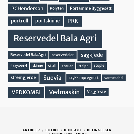
PCHenderson
Portamme Byggesett
Polyten
PRK
portskinne
portrull
Reservedel Bala Agri
sagkjede
Reservedel BalaAgri
reservedeler
stall
stople
Sagsverd
stauer
stolpe
skinne
Suevia
strømgjerde
trykkimpregnert
varmekabel
Vedmaskin
VEDKOMBI
Veggfeste
ARTIKLER
BUTIKK
KONTAKT
BETINGELSER