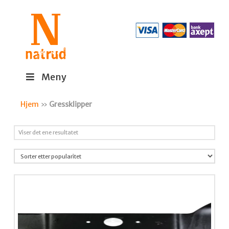
Meny
Hjem
»
Gressklipper
Viser det ene resultatet