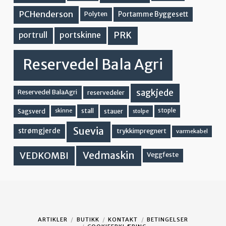
PCHenderson
Portamme Byggesett
Polyten
PRK
portskinne
portrull
Reservedel Bala Agri
sagkjede
Reservedel BalaAgri
reservedeler
stall
stople
Sagsverd
stauer
stolpe
skinne
Suevia
strømgjerde
trykkimpregnert
varmekabel
Vedmaskin
VEDKOMBI
Veggfeste
ARTIKLER
BUTIKK
KONTAKT
BETINGELSER