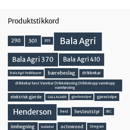
Produktstikkord
Bala Agri
301
290
305
Bala Agri 370
Bala Agri 410
bærebeslag
drikkekar
Bala Agri Vedkløyver
drikkekar hest Vannkar Drikkeløsning Drikkekopp vannkopp
vannløsning
elektrisk gjerde
gjerestolpe
GALLAGHER
gjerdestolper
Henderson
hesteutstyr
hest
IBC
innhegning
octowood
Oregon
isolator