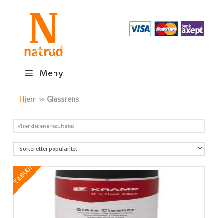
Meny
Hjem
»
Glassrens
Viser det ene resultatet
TILBUD!