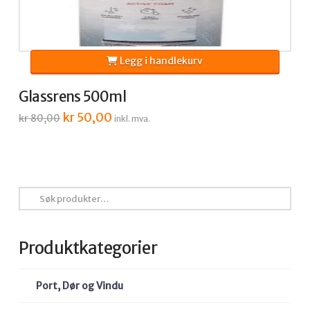
Legg i handlekurv
Glassrens 500ml
Opprinnelig
kr
50,00
Nåværende
kr
80,00
inkl. mva.
pris
pris
var:
er:
kr 80,00.
kr 50,00.
Søk
etter:
Produktkategorier
Port, Dør og Vindu