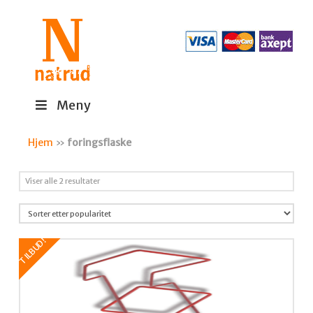
Meny
Hjem
»
foringsflaske
Sortert
Viser alle 2 resultater
etter
propularitet
TILBUD!