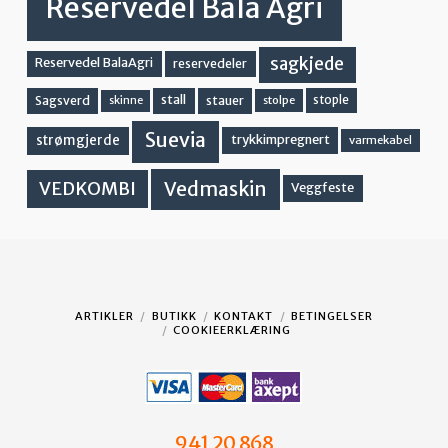
Reservedel Bala Agri
sagkjede
Reservedel BalaAgri
reservedeler
stall
stople
Sagsverd
stauer
stolpe
skinne
Suevia
strømgjerde
trykkimpregnert
varmekabel
Vedmaskin
VEDKOMBI
Veggfeste
ARTIKLER
BUTIKK
KONTAKT
BETINGELSER
COOKIEERKLÆRING
941 20 868