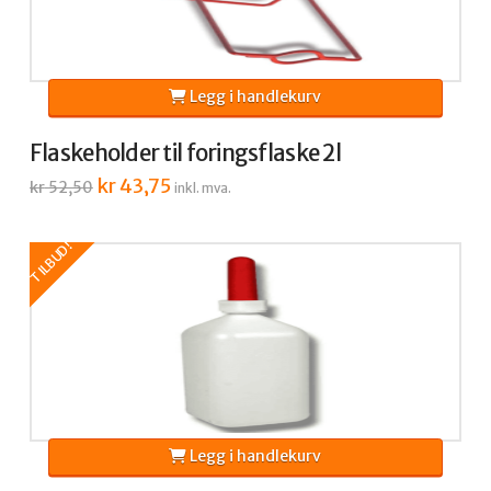
Legg i handlekurv
Flaskeholder til foringsflaske 2l
Opprinnelig
kr
43,75
Nåværende
kr
52,50
inkl. mva.
pris
pris
var:
er:
kr 52,50.
kr 43,75.
TILBUD!
Legg i handlekurv