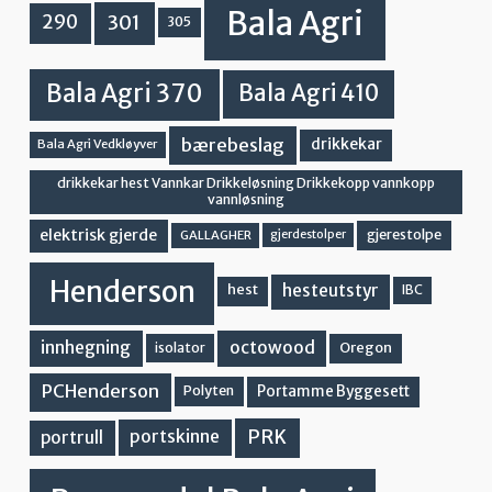
Bala Agri
301
290
305
Bala Agri 370
Bala Agri 410
bærebeslag
drikkekar
Bala Agri Vedkløyver
drikkekar hest Vannkar Drikkeløsning Drikkekopp vannkopp
vannløsning
elektrisk gjerde
gjerestolpe
GALLAGHER
gjerdestolper
Henderson
hesteutstyr
hest
IBC
innhegning
octowood
Oregon
isolator
PCHenderson
Portamme Byggesett
Polyten
PRK
portskinne
portrull