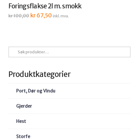
Foringsflakse 2l m. smokk
Opprinnelig
kr
67,50
Nåværende
kr
100,00
inkl. mva.
pris
pris
var:
er:
kr 100,00.
kr 67,50.
Søk
etter:
Produktkategorier
Port, Dør og Vindu
Gjerder
Hest
Storfe