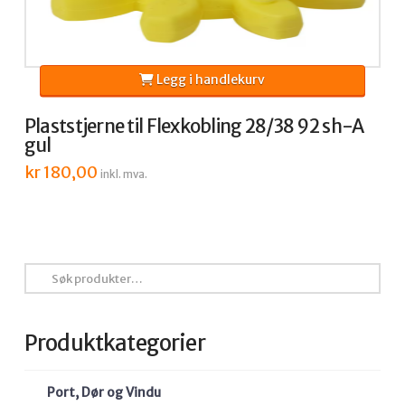
Legg i handlekurv
Plaststjerne til Flexkobling 28/38 92 sh-A
gul
kr
180,00
inkl. mva.
Søk
etter:
Produktkategorier
Port, Dør og Vindu