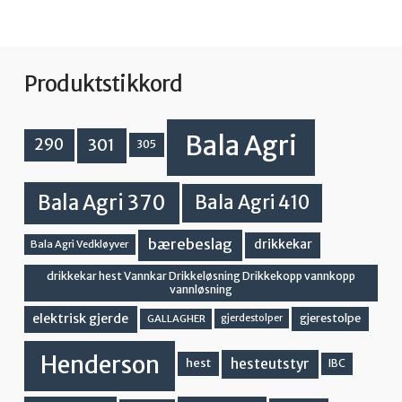
Produktstikkord
Bala Agri
301
290
305
Bala Agri 370
Bala Agri 410
bærebeslag
drikkekar
Bala Agri Vedkløyver
drikkekar hest Vannkar Drikkeløsning Drikkekopp vannkopp
vannløsning
elektrisk gjerde
gjerestolpe
GALLAGHER
gjerdestolper
Henderson
hesteutstyr
hest
IBC