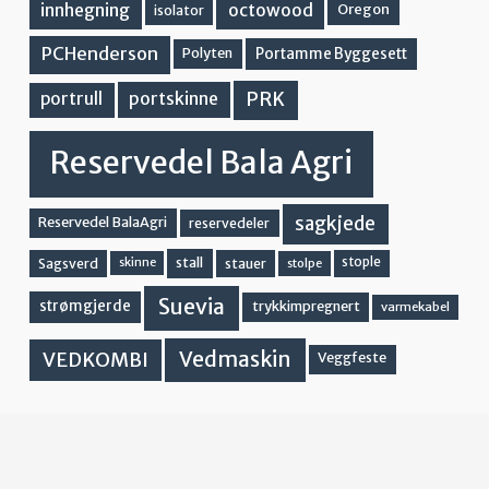
innhegning
octowood
Oregon
isolator
PCHenderson
Portamme Byggesett
Polyten
PRK
portskinne
portrull
Reservedel Bala Agri
sagkjede
Reservedel BalaAgri
reservedeler
stall
stople
Sagsverd
stauer
stolpe
skinne
Suevia
strømgjerde
trykkimpregnert
varmekabel
Vedmaskin
VEDKOMBI
Veggfeste