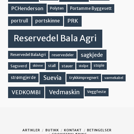
PCHenderson
Portamme Byggesett
Polyten
PRK
portskinne
portrull
Reservedel Bala Agri
sagkjede
Reservedel BalaAgri
reservedeler
stall
stople
Sagsverd
stauer
stolpe
skinne
Suevia
strømgjerde
trykkimpregnert
varmekabel
Vedmaskin
VEDKOMBI
Veggfeste
ARTIKLER
BUTIKK
KONTAKT
BETINGELSER