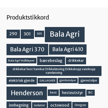
Produktstikkord
Bala Agri
301
290
305
Bala Agri 370
Bala Agri 410
bærebeslag
drikkekar
Bala Agri Vedkløyver
drikkekar hest Vannkar Drikkeløsning Drikkekopp vannkopp
vannløsning
elektrisk gjerde
gjerestolpe
GALLAGHER
gjerdestolper
Henderson
hesteutstyr
hest
IBC
innhegning
octowood
Oregon
isolator