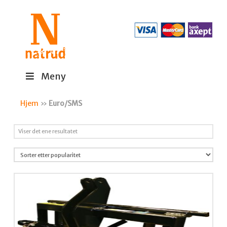
Meny
Hjem
»
Euro/SMS
Viser det ene resultatet