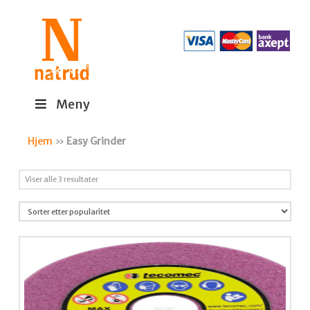
Meny
Hjem
»
Easy Grinder
Sortert
Viser alle 3 resultater
etter
propularitet