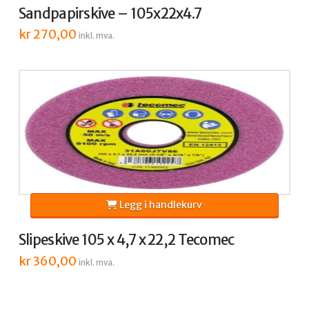
Sandpapirskive – 105x22x4.7
kr
270,00
inkl. mva.
Legg i handlekurv
Slipeskive 105 x 4,7 x 22,2 Tecomec
kr
360,00
inkl. mva.