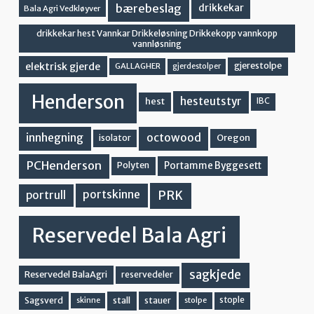
bærebeslag
drikkekar
Bala Agri Vedkløyver
drikkekar hest Vannkar Drikkeløsning Drikkekopp vannkopp
vannløsning
elektrisk gjerde
gjerestolpe
GALLAGHER
gjerdestolper
Henderson
hesteutstyr
hest
IBC
innhegning
octowood
Oregon
isolator
PCHenderson
Portamme Byggesett
Polyten
PRK
portskinne
portrull
Reservedel Bala Agri
sagkjede
Reservedel BalaAgri
reservedeler
stall
stople
Sagsverd
stauer
stolpe
skinne