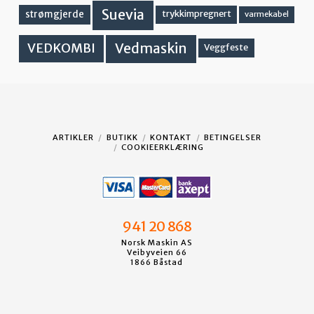
Suevia
strømgjerde
trykkimpregnert
varmekabel
Vedmaskin
VEDKOMBI
Veggfeste
ARTIKLER
BUTIKK
KONTAKT
BETINGELSER
COOKIEERKLÆRING
941 20 868
Norsk Maskin AS
Veibyveien 66
1866 Båstad