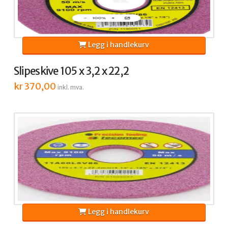
Legg i handlekurv
Slipeskive 105 x 3,2 x 22,2
kr
370,00
inkl. mva.
Legg i handlekurv