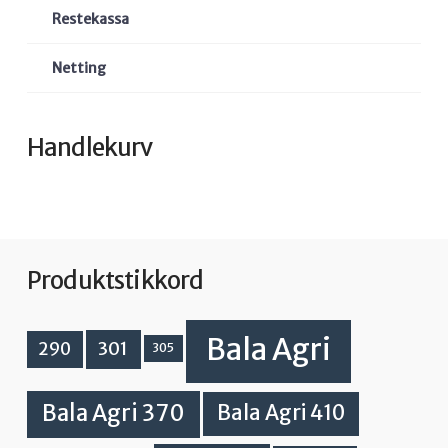
Restekassa
Netting
Handlekurv
Produktstikkord
Bala Agri
301
290
305
Bala Agri 370
Bala Agri 410