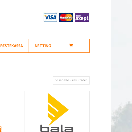
RESTEKASSA
NETTING
Sortert
Viser alle 8 resultater
etter
propularitet