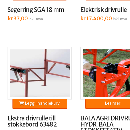
Segerring SGA 18 mm
Elektrisk drivrulle
kr
37,00
kr
17.400,00
inkl. mva.
inkl. mva.
Legg i handlekurv
Les mer
Ekstra drivrulle till
BALA AGRI DRIVR
stokkebord 63482
HYDR. BALA