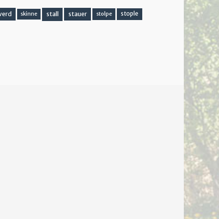
stall
stople
verd
stauer
stolpe
skinne