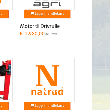
rv
Legg i handlekurv
Motor til Drivrulle
kr
2.980,00
inkl. mva.
rv
Legg i handlekurv