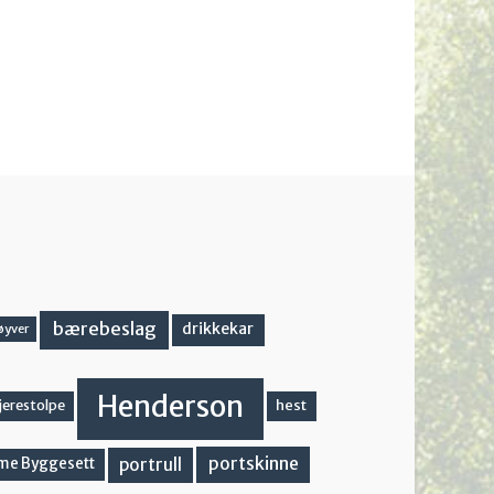
bærebeslag
drikkekar
øyver
Henderson
hest
jerestolpe
portskinne
portrull
me Byggesett