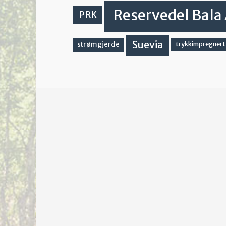
Reservedel Bala 
PRK
Suevia
strømgjerde
trykkimpregnert