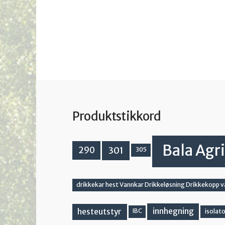
Produktstikkord
Bala Agri
301
290
305
drikkekar hest Vannkar Drikkeløsning Drikkekopp 
innhegning
hesteutstyr
IBC
isolato