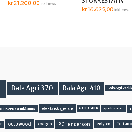
STOKKESTATIV
kr
21.200,00
inkl. mva.
kr
16.625,00
inkl. mva.
Bala Agri 370
Bala Agri 410
Bala Agri Vedkl
elektrisk gjerde
g
vannkopp vannløsning
GALLAGHER
gjerdestolper
PCHenderson
octowood
Oregon
Portam
Polyten
r