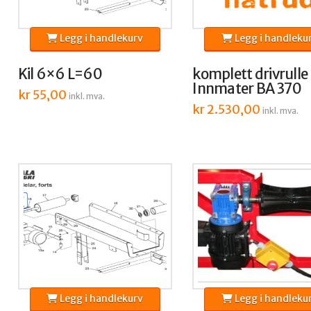
Legg i handlekurv
Legg i handleku
Kil 6×6 L=60
komplett drivrulle
Innmater BA 370
kr
55,00
inkl. mva.
kr
2.530,00
inkl. mva.
Legg i handlekurv
Legg i handleku