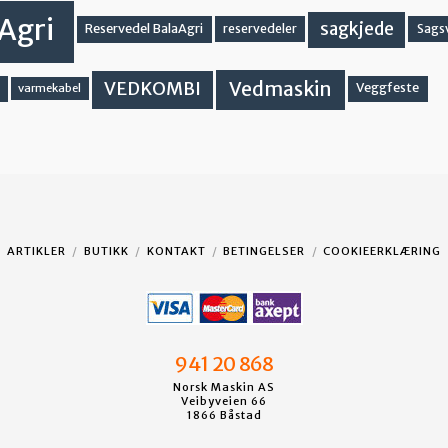
Agri
sagkjede
Reservedel BalaAgri
reservedeler
Sags
Vedmaskin
VEDKOMBI
Veggfeste
varmekabel
ARTIKLER
BUTIKK
KONTAKT
BETINGELSER
COOKIEERKLÆRING
941 20 868
Norsk Maskin AS
Veibyveien 66
1866 Båstad