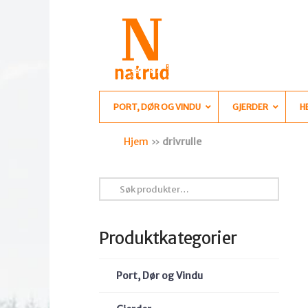
PORT, DØR OG VINDU
GJERDER
H
Hjem
»
drivrulle
Søk
etter:
Produktkategorier
Port, Dør og Vindu