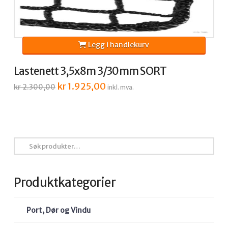
Legg i handlekurv
Lastenett 3,5x8m 3/30mm SORT
Opprinnelig
kr
1.925,00
Nåværende
kr
2.300,00
inkl. mva.
pris
pris
var:
er:
kr 2.300,00.
kr 1.925,00.
Søk
etter:
Produktkategorier
Port, Dør og Vindu