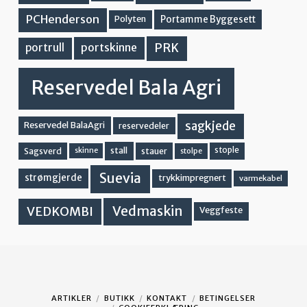
PCHenderson
Portamme Byggesett
Polyten
PRK
portskinne
portrull
Reservedel Bala Agri
sagkjede
Reservedel BalaAgri
reservedeler
stall
stople
Sagsverd
stauer
stolpe
skinne
Suevia
strømgjerde
trykkimpregnert
varmekabel
Vedmaskin
VEDKOMBI
Veggfeste
ARTIKLER
BUTIKK
KONTAKT
BETINGELSER