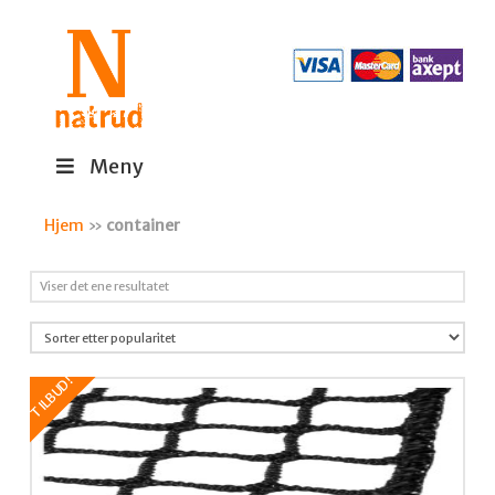
Meny
Hjem
»
container
Viser det ene resultatet
TILBUD!