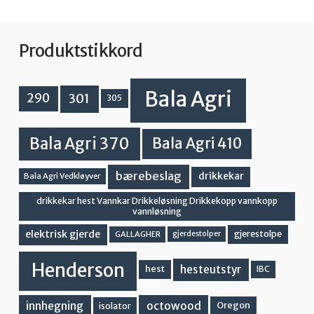
Produktstikkord
Bala Agri
301
290
305
Bala Agri 370
Bala Agri 410
bærebeslag
drikkekar
Bala Agri Vedkløyver
drikkekar hest Vannkar Drikkeløsning Drikkekopp vannkopp
vannløsning
elektrisk gjerde
gjerestolpe
GALLAGHER
gjerdestolper
Henderson
hesteutstyr
hest
IBC
innhegning
octowood
Oregon
isolator