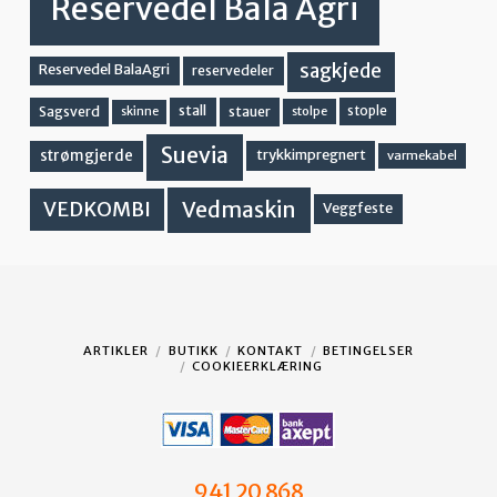
Reservedel Bala Agri
sagkjede
Reservedel BalaAgri
reservedeler
stall
stople
Sagsverd
stauer
stolpe
skinne
Suevia
strømgjerde
trykkimpregnert
varmekabel
Vedmaskin
VEDKOMBI
Veggfeste
ARTIKLER
BUTIKK
KONTAKT
BETINGELSER
COOKIEERKLÆRING
941 20 868