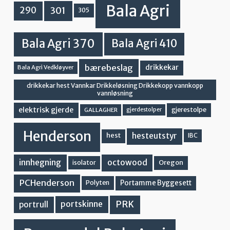
Bala Agri
301
290
305
Bala Agri 370
Bala Agri 410
bærebeslag
drikkekar
Bala Agri Vedkløyver
drikkekar hest Vannkar Drikkeløsning Drikkekopp vannkopp
vannløsning
elektrisk gjerde
gjerestolpe
GALLAGHER
gjerdestolper
Henderson
hesteutstyr
hest
IBC
innhegning
octowood
Oregon
isolator
PCHenderson
Portamme Byggesett
Polyten
PRK
portskinne
portrull