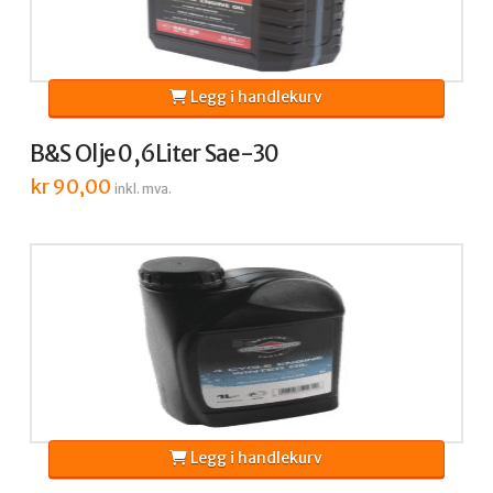
Legg i handlekurv
B&S Olje 0,6Liter Sae-30
kr
90,00
inkl. mva.
Legg i handlekurv