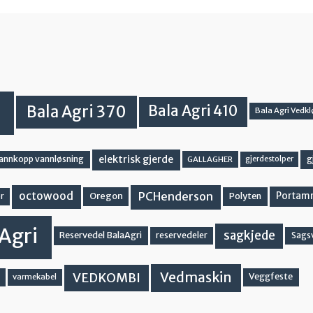
Bala Agri 370
Bala Agri 410
Bala Agri Vedkl
elektrisk gjerde
g
vannkopp vannløsning
GALLAGHER
gjerdestolper
PCHenderson
octowood
Oregon
Portam
Polyten
r
Agri
sagkjede
Reservedel BalaAgri
reservedeler
Sags
Vedmaskin
VEDKOMBI
Veggfeste
varmekabel