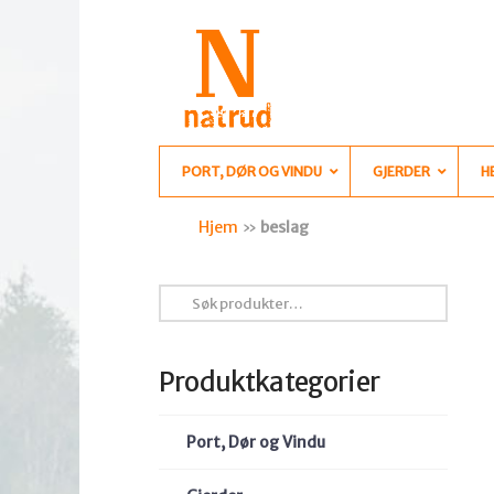
PORT, DØR OG VINDU
GJERDER
H
Hjem
»
beslag
Søk
etter:
Produktkategorier
Port, Dør og Vindu