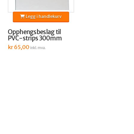
Legg i handlekurv
Opphengsbeslag til
PVC-strips 300mm
kr
65,00
inkl. mva.