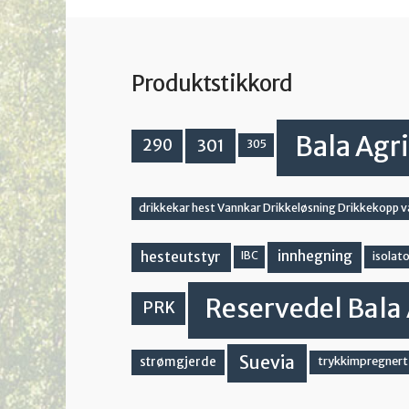
Produktstikkord
Bala Agri
301
290
305
drikkekar hest Vannkar Drikkeløsning Drikkekopp 
innhegning
hesteutstyr
IBC
isolato
Reservedel Bala 
PRK
Suevia
strømgjerde
trykkimpregnert