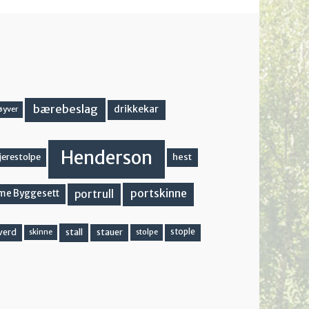
bærebeslag
drikkekar
øyver
Henderson
hest
jerestolpe
portskinne
portrull
me Byggesett
stall
stople
verd
stauer
stolpe
skinne