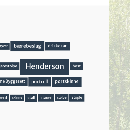
bærebeslag
drikkekar
øyver
Henderson
hest
jerestolpe
portskinne
portrull
me Byggesett
stall
stople
verd
stauer
stolpe
skinne