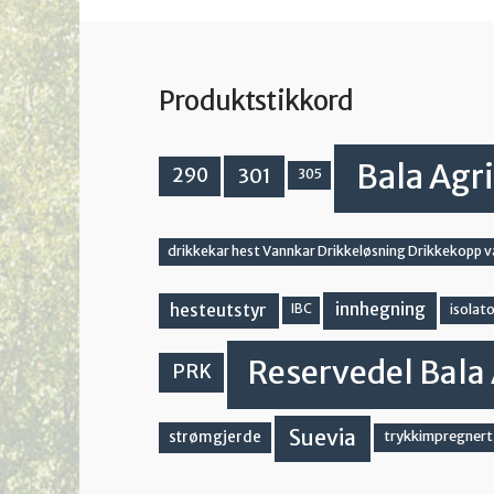
Produktstikkord
Bala Agri
301
290
305
drikkekar hest Vannkar Drikkeløsning Drikkekopp 
innhegning
hesteutstyr
IBC
isolato
Reservedel Bala 
PRK
Suevia
strømgjerde
trykkimpregnert