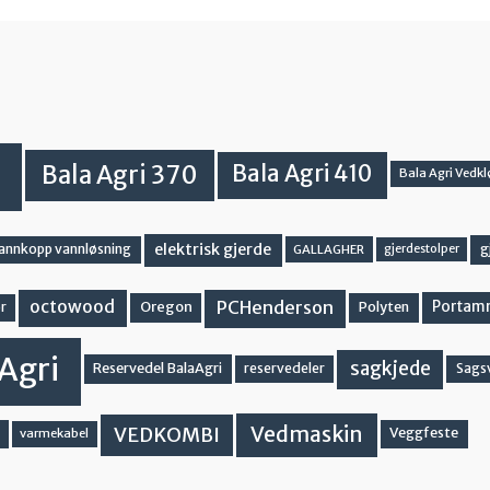
Bala Agri 370
Bala Agri 410
Bala Agri Vedkl
elektrisk gjerde
g
vannkopp vannløsning
GALLAGHER
gjerdestolper
PCHenderson
octowood
Oregon
Portam
Polyten
r
Agri
sagkjede
Reservedel BalaAgri
reservedeler
Sags
Vedmaskin
VEDKOMBI
Veggfeste
varmekabel