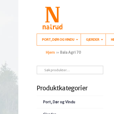
PORT, DØR OG VINDU
GJERDER
H
Hjem
»
Bala Agri 70
Søk
etter:
Produktkategorier
Port, Dør og Vindu