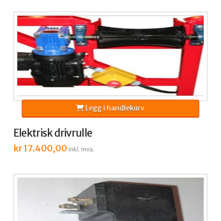
Legg i handlekurv
Elektrisk drivrulle
kr
17.400,00
inkl. mva.