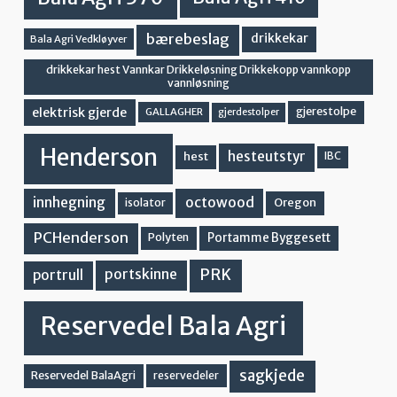
bærebeslag
drikkekar
Bala Agri Vedkløyver
drikkekar hest Vannkar Drikkeløsning Drikkekopp vannkopp
vannløsning
elektrisk gjerde
gjerestolpe
GALLAGHER
gjerdestolper
Henderson
hesteutstyr
hest
IBC
innhegning
octowood
Oregon
isolator
PCHenderson
Portamme Byggesett
Polyten
PRK
portskinne
portrull
Reservedel Bala Agri
sagkjede
Reservedel BalaAgri
reservedeler