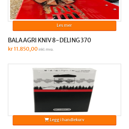
Les mer
BALA AGRI KNIV 8-DELING 370
kr
11.850,00
inkl. mva.
Legg i handlekurv