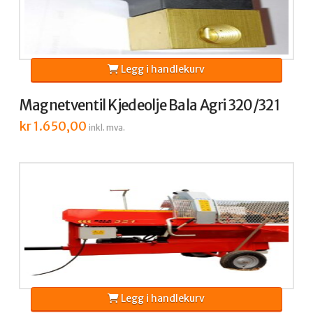
Legg i handlekurv
Magnetventil Kjedeolje Bala Agri 320/321
kr
1.650,00
inkl. mva.
Legg i handlekurv