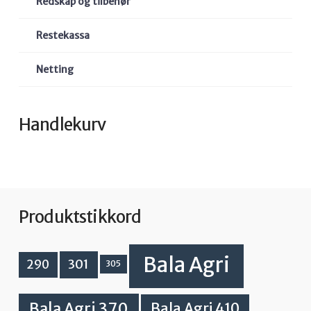
Redskap og tilbehør
Restekassa
Netting
Handlekurv
Produktstikkord
Bala Agri
301
290
305
Bala Agri 370
Bala Agri 410