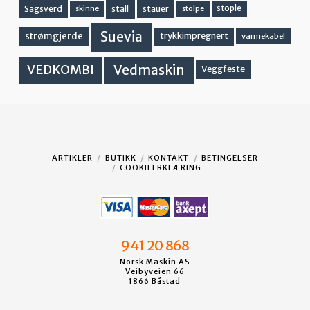
stall
stople
Sagsverd
stauer
stolpe
skinne
Suevia
strømgjerde
trykkimpregnert
varmekabel
Vedmaskin
VEDKOMBI
Veggfeste
ARTIKLER
BUTIKK
KONTAKT
BETINGELSER
COOKIEERKLÆRING
941 20 868
Norsk Maskin AS
Veibyveien 66
1866 Båstad