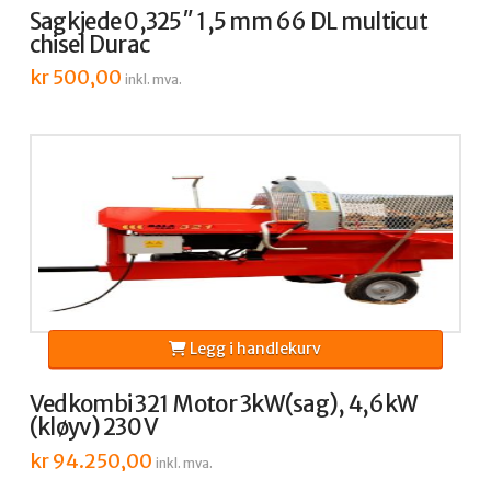
Sagkjede 0,325″ 1,5 mm 66 DL multicut
chisel Durac
kr
500,00
inkl. mva.
Legg i handlekurv
Vedkombi 321 Motor 3kW(sag), 4,6kW
(kløyv) 230 V
kr
94.250,00
inkl. mva.