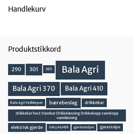
Handlekurv
Produktstikkord
Bala Agri
301
290
305
Bala Agri 370
Bala Agri 410
bærebeslag
drikkekar
Bala Agri Vedkløyver
drikkekar hest Vannkar Drikkeløsning Drikkekopp vannkopp
vannløsning
elektrisk gjerde
gjerestolpe
GALLAGHER
gjerdestolper