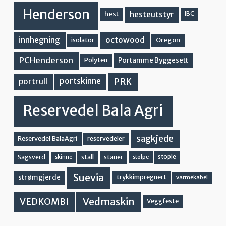
Henderson
hesteutstyr
hest
IBC
innhegning
octowood
Oregon
isolator
PCHenderson
Portamme Byggesett
Polyten
PRK
portskinne
portrull
Reservedel Bala Agri
sagkjede
Reservedel BalaAgri
reservedeler
stall
stople
Sagsverd
stauer
stolpe
skinne
Suevia
strømgjerde
trykkimpregnert
varmekabel
Vedmaskin
VEDKOMBI
Veggfeste