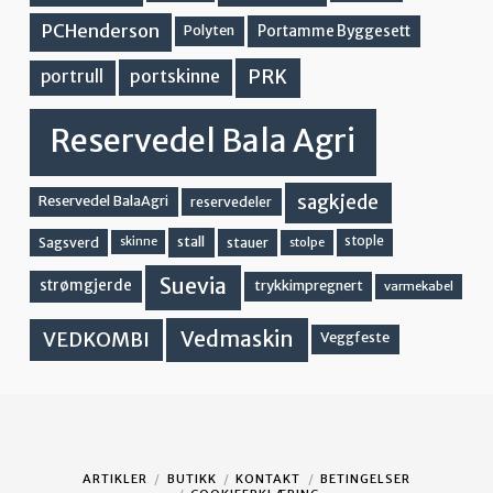
PCHenderson
Portamme Byggesett
Polyten
PRK
portskinne
portrull
Reservedel Bala Agri
sagkjede
Reservedel BalaAgri
reservedeler
stall
stople
Sagsverd
stauer
stolpe
skinne
Suevia
strømgjerde
trykkimpregnert
varmekabel
Vedmaskin
VEDKOMBI
Veggfeste
ARTIKLER
BUTIKK
KONTAKT
BETINGELSER