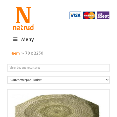
Meny
Hjem
»
70 x 2250
Viser det ene resultatet