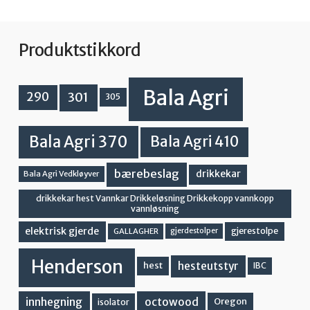
Produktstikkord
Bala Agri
301
290
305
Bala Agri 370
Bala Agri 410
bærebeslag
drikkekar
Bala Agri Vedkløyver
drikkekar hest Vannkar Drikkeløsning Drikkekopp vannkopp
vannløsning
elektrisk gjerde
gjerestolpe
GALLAGHER
gjerdestolper
Henderson
hesteutstyr
hest
IBC
innhegning
octowood
Oregon
isolator