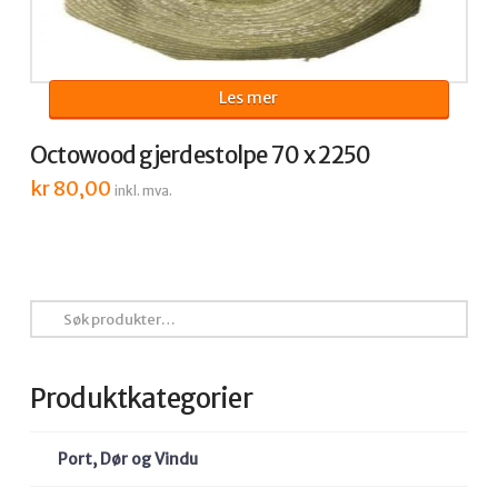
Les mer
Octowood gjerdestolpe 70 x 2250
kr
80,00
inkl. mva.
Søk
etter:
Produktkategorier
Port, Dør og Vindu