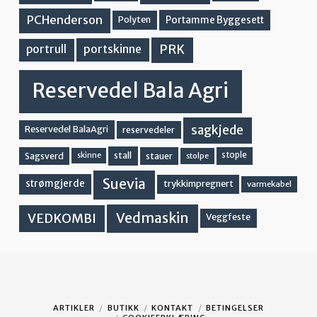
PCHenderson
Portamme Byggesett
Polyten
PRK
portskinne
portrull
Reservedel Bala Agri
sagkjede
Reservedel BalaAgri
reservedeler
stall
stople
Sagsverd
stauer
stolpe
skinne
Suevia
strømgjerde
trykkimpregnert
varmekabel
Vedmaskin
VEDKOMBI
Veggfeste
ARTIKLER
BUTIKK
KONTAKT
BETINGELSER