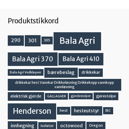
Produktstikkord
Bala Agri
301
290
305
Bala Agri 370
Bala Agri 410
bærebeslag
drikkekar
Bala Agri Vedkløyver
drikkekar hest Vannkar Drikkeløsning Drikkekopp vannkopp
vannløsning
elektrisk gjerde
gjerestolpe
GALLAGHER
gjerdestolper
Henderson
hesteutstyr
hest
IBC
innhegning
octowood
Oregon
isolator