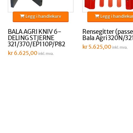
Legg i handlekurv
Legg i handleku
BALA AGRI KNIV 6-
Rensegitter (passer
DELING STJERNE
Bala Agri 320N/32
321/370/EP110P/P82
kr
5.625,00
inkl. mva.
kr
6.625,00
inkl. mva.