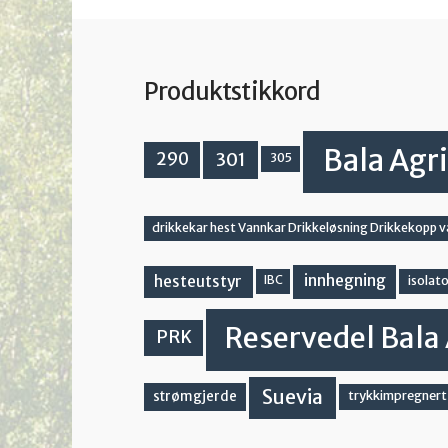
Produktstikkord
Bala Agri
301
290
305
drikkekar hest Vannkar Drikkeløsning Drikkekopp 
innhegning
hesteutstyr
IBC
isolato
Reservedel Bala 
PRK
Suevia
strømgjerde
trykkimpregnert