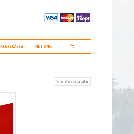
RESTEKASSA
NETTING
Sortert
Viser alle 2 resultater
etter
propularitet