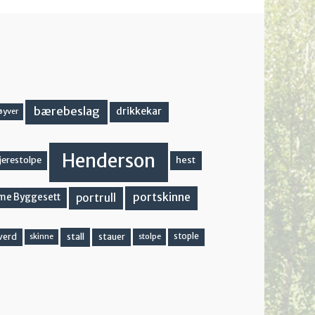
bærebeslag
drikkekar
øyver
Henderson
hest
jerestolpe
portskinne
portrull
me Byggesett
stall
stople
verd
stauer
stolpe
skinne