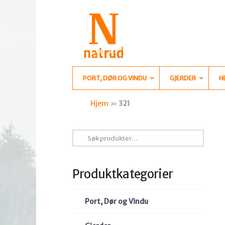
PORT, DØR OG VINDU
GJERDER
H
Hjem
»
321
Søk
etter:
Produktkategorier
Port, Dør og Vindu