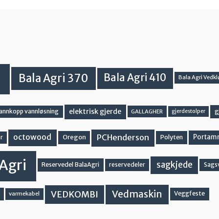
Bala Agri 370
Bala Agri 410
Bala Agri Vedkl
elektrisk gjerde
g
vannkopp vannløsning
GALLAGHER
gjerdestolper
PCHenderson
octowood
Oregon
Portam
Polyten
r
Agri
sagkjede
Reservedel BalaAgri
reservedeler
Sags
Vedmaskin
VEDKOMBI
Veggfeste
varmekabel