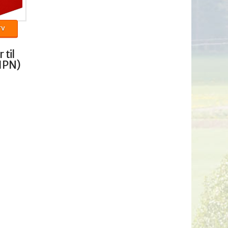
rv
 til
1PN)