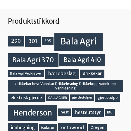
Produktstikkord
Bala Agri
301
290
305
Bala Agri 370
Bala Agri 410
bærebeslag
drikkekar
Bala Agri Vedkløyver
drikkekar hest Vannkar Drikkeløsning Drikkekopp vannkopp
vannløsning
elektrisk gjerde
gjerestolpe
GALLAGHER
gjerdestolper
Henderson
hesteutstyr
hest
IBC
innhegning
octowood
Oregon
isolator