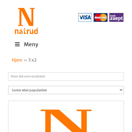
Meny
Hjem
»
3 x2
Viser det ene resultatet