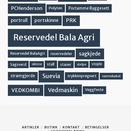
PCHenderson
Portamme Byggesett
Polyten
PRK
portskinne
portrull
Reservedel Bala Agri
sagkjede
Reservedel BalaAgri
reservedeler
stall
stople
Sagsverd
stauer
stolpe
skinne
Suevia
strømgjerde
trykkimpregnert
varmekabel
Vedmaskin
VEDKOMBI
Veggfeste
ARTIKLER
BUTIKK
KONTAKT
BETINGELSER