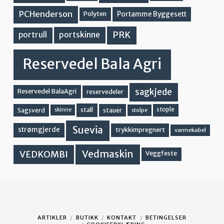
PCHenderson
Portamme Byggesett
Polyten
PRK
portskinne
portrull
Reservedel Bala Agri
sagkjede
Reservedel BalaAgri
reservedeler
stall
stople
Sagsverd
stauer
stolpe
skinne
Suevia
strømgjerde
trykkimpregnert
varmekabel
Vedmaskin
VEDKOMBI
Veggfeste
ARTIKLER
BUTIKK
KONTAKT
BETINGELSER