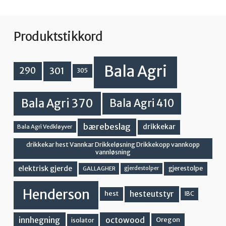
Produktstikkord
Bala Agri
301
290
305
Bala Agri 370
Bala Agri 410
bærebeslag
drikkekar
Bala Agri Vedkløyver
drikkekar hest Vannkar Drikkeløsning Drikkekopp vannkopp
vannløsning
elektrisk gjerde
gjerestolpe
GALLAGHER
gjerdestolper
Henderson
hesteutstyr
hest
IBC
innhegning
octowood
Oregon
isolator