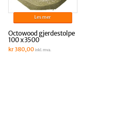
Les mer
Octowood gjerdestolpe
100 x 3500
kr
380,00
inkl. mva.