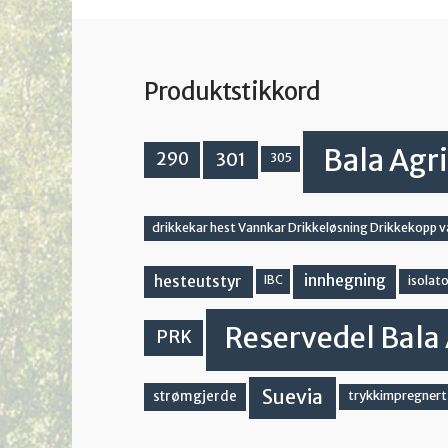
Produktstikkord
Bala Agri
301
290
305
drikkekar hest Vannkar Drikkeløsning Drikkekopp 
innhegning
hesteutstyr
IBC
isolato
Reservedel Bala 
PRK
Suevia
strømgjerde
trykkimpregnert