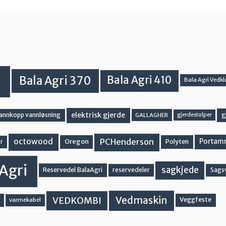
Bala Agri 370
Bala Agri 410
Bala Agri Vedkl
elektrisk gjerde
g
vannkopp vannløsning
GALLAGHER
gjerdestolper
PCHenderson
octowood
Oregon
Portam
Polyten
r
Agri
sagkjede
Reservedel BalaAgri
reservedeler
Sags
Vedmaskin
VEDKOMBI
Veggfeste
varmekabel