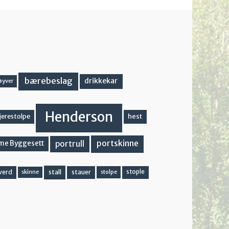
bærebeslag
drikkekar
øyver
Henderson
hest
jerestolpe
portskinne
portrull
me Byggesett
stall
stople
verd
stauer
stolpe
skinne