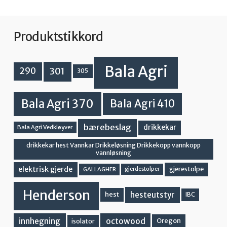
Produktstikkord
Bala Agri
301
290
305
Bala Agri 370
Bala Agri 410
bærebeslag
drikkekar
Bala Agri Vedkløyver
drikkekar hest Vannkar Drikkeløsning Drikkekopp vannkopp
vannløsning
elektrisk gjerde
gjerestolpe
GALLAGHER
gjerdestolper
Henderson
hesteutstyr
hest
IBC
innhegning
octowood
Oregon
isolator