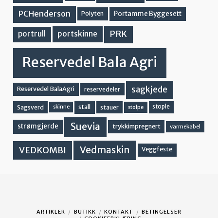
PCHenderson
Portamme Byggesett
Polyten
PRK
portskinne
portrull
Reservedel Bala Agri
sagkjede
Reservedel BalaAgri
reservedeler
stall
stople
Sagsverd
stauer
stolpe
skinne
Suevia
strømgjerde
trykkimpregnert
varmekabel
Vedmaskin
VEDKOMBI
Veggfeste
ARTIKLER
BUTIKK
KONTAKT
BETINGELSER