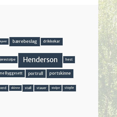
bærebeslag
drikkekar
øyver
Henderson
hest
jerestolpe
portskinne
portrull
me Byggesett
stall
stople
verd
stauer
stolpe
skinne