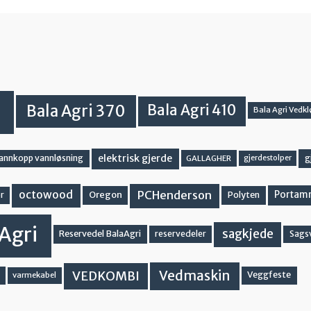
Bala Agri 370
Bala Agri 410
Bala Agri Vedkl
elektrisk gjerde
g
vannkopp vannløsning
GALLAGHER
gjerdestolper
PCHenderson
octowood
Oregon
Portam
Polyten
r
Agri
sagkjede
Reservedel BalaAgri
reservedeler
Sags
Vedmaskin
VEDKOMBI
Veggfeste
varmekabel