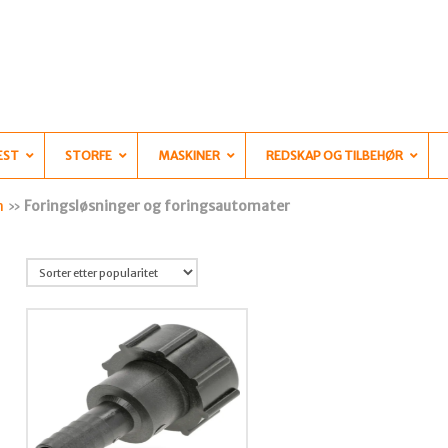
EST
STORFE
MASKINER
REDSKAP OG TILBEHØR
n
»
Foringsløsninger og foringsautomater