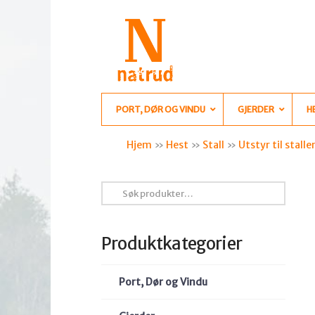
PORT, DØR OG VINDU
GJERDER
H
Hjem
»
Hest
»
Stall
»
Utstyr til stalle
Søk
etter:
Produktkategorier
Port, Dør og Vindu