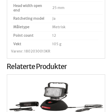
Head width open
25 mm
end
Ratcheting model
Ja
Måletype
Metrisk
Point count
12
Vekt
105 g
Varenr: 1802030013KR
Relaterte Produkter