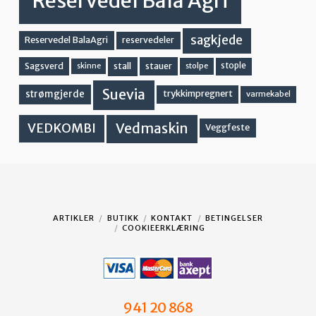
Reservedel Bala Agri
sagkjede
Reservedel BalaAgri
reservedeler
stall
stople
Sagsverd
stauer
stolpe
skinne
Suevia
strømgjerde
trykkimpregnert
varmekabel
Vedmaskin
VEDKOMBI
Veggfeste
ARTIKLER
BUTIKK
KONTAKT
BETINGELSER
COOKIEERKLÆRING
941 20 868