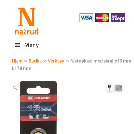
Meny
Hjem
»
Butikk
»
Verktøy
»
Fastnøkkel med skralle 13 mm
L 178 mm
🔍