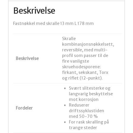
Beskrivelse
Fastnøkkel med skralle 13 mm L 178 mm
Skralle
kombinasjonsnøkkelsett,
reversible, med multi-
profil som passer til de
Beskrivelse
fire vanligste
skruehodesporene:
firkant, sekskant, Torx
og riflet (12-punkt).
Svært slitesterke og
langvarig beskyttelse
mot korrosjon
Reduserer
Fordeler
driftssyklustiden
med 50-70 %
For rask skralling på
trange steder