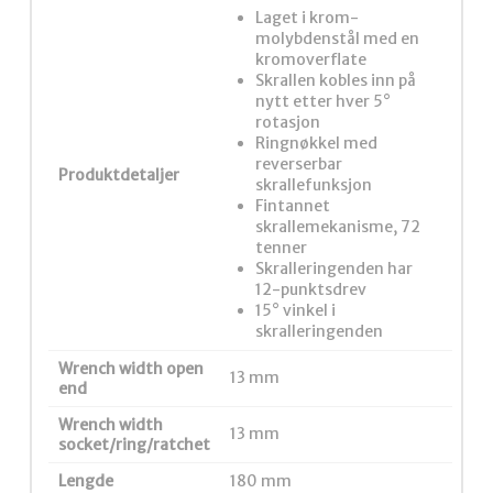
Laget i krom-
molybdenstål med en
kromoverflate
Skrallen kobles inn på
nytt etter hver 5°
rotasjon
Ringnøkkel med
reverserbar
Produktdetaljer
skrallefunksjon
Fintannet
skrallemekanisme, 72
tenner
Skralleringenden har
12-punktsdrev
15° vinkel i
skralleringenden
Wrench width open
13 mm
end
Wrench width
13 mm
socket/ring/ratchet
Lengde
180 mm