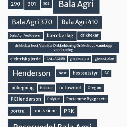
Bala Agri
301
290
305
Bala Agri 370
Bala Agri 410
bærebeslag
drikkekar
Bala Agri Vedkløyver
drikkekar hest Vannkar Drikkeløsning Drikkekopp vannkopp
vannløsning
elektrisk gjerde
gjerestolpe
GALLAGHER
gjerdestolper
Henderson
hesteutstyr
hest
IBC
innhegning
octowood
Oregon
isolator
PCHenderson
Portamme Byggesett
Polyten
PRK
portskinne
portrull