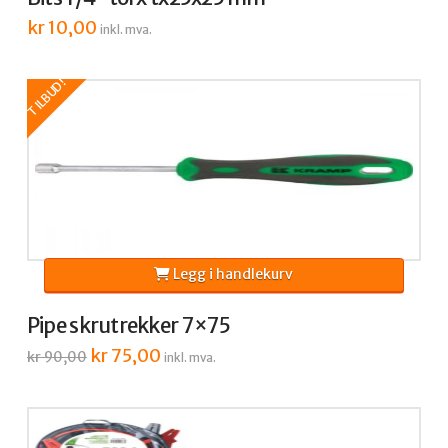
kr
10,00
inkl. mva.
TILBUD!
Legg i handlekurv
Pipe skrutrekker 7×75
Opprinnelig
kr
75,00
Nåværende
kr
90,00
inkl. mva.
pris
pris
var:
er:
kr 90,00.
kr 75,00.