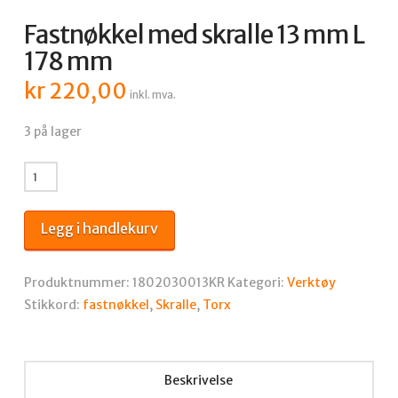
Fastnøkkel med skralle 13 mm L
178 mm
kr
220,00
inkl. mva.
3 på lager
Fastnøkkel
med
skralle
Legg i handlekurv
13
mm
L
Produktnummer:
1802030013KR
Kategori:
Verktøy
178
Stikkord:
fastnøkkel
,
Skralle
,
Torx
mm
antall
Beskrivelse