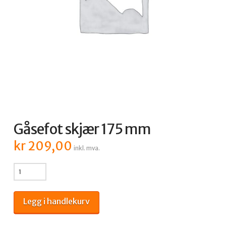
Gåsefot skjær 175 mm
kr
209,00
inkl. mva.
Gåsefot
skjær
175
Legg i handlekurv
mm
antall