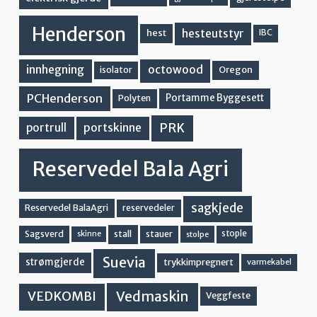
Henderson
hesteutstyr
hest
IBC
innhegning
octowood
Oregon
isolator
PCHenderson
Portamme Byggesett
Polyten
PRK
portskinne
portrull
Reservedel Bala Agri
sagkjede
Reservedel BalaAgri
reservedeler
stall
stople
Sagsverd
stauer
stolpe
skinne
Suevia
strømgjerde
trykkimpregnert
varmekabel
Vedmaskin
VEDKOMBI
Veggfeste