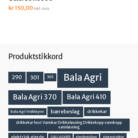
kr
150,00
inkl. mva.
Produktstikkord
Bala Agri
301
290
305
Bala Agri 370
Bala Agri 410
bærebeslag
drikkekar
Bala Agri Vedkløyver
drikkekar hest Vannkar Drikkeløsning Drikkekopp vannkopp
vannløsning
elektrisk gjerde
gjerestolpe
GALLAGHER
gjerdestolper