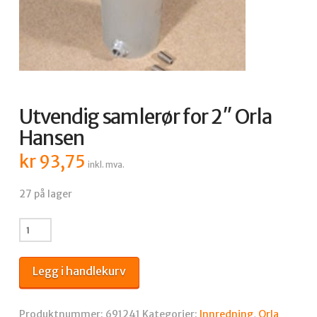
Utvendig samlerør for 2″ Orla
Hansen
kr
93,75
inkl. mva.
27 på lager
Utvendig
samlerør
for
Legg i handlekurv
2"
Orla
Hansen
Produktnummer:
691241
Kategorier:
Innredning
,
Orla