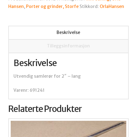
antall
Hansen
,
Porter og grinder, Storfe
Stikkord:
OrlaHansen
Beskrivelse
Tilleggsinformasjon
Beskrivelse
Utvendig samlerør for 2″ – lang
Varenr: 691241
Relaterte Produkter