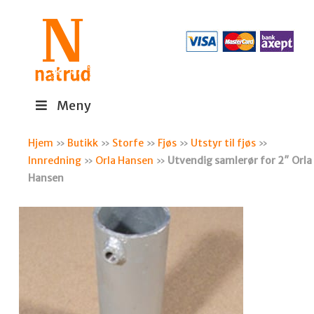
Meny
Hjem
»
Butikk
»
Storfe
»
Fjøs
»
Utstyr til fjøs
»
Innredning
»
Orla Hansen
»
Utvendig samlerør for 2″ Orla
Hansen