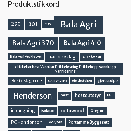
Produktstikkord
Bala Agri
301
290
305
Bala Agri 370
Bala Agri 410
bærebeslag
drikkekar
Bala Agri Vedkløyver
drikkekar hest Vannkar Drikkeløsning Drikkekopp vannkopp
vannløsning
elektrisk gjerde
gjerestolpe
GALLAGHER
gjerdestolper
Henderson
hesteutstyr
hest
IBC
innhegning
octowood
Oregon
isolator
PCHenderson
Portamme Byggesett
Polyten