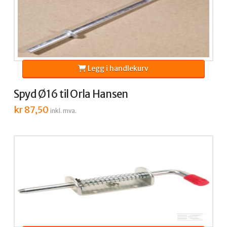
Legg i handlekurv
Spyd Ø16 til Orla Hansen
kr
87,50
inkl. mva.