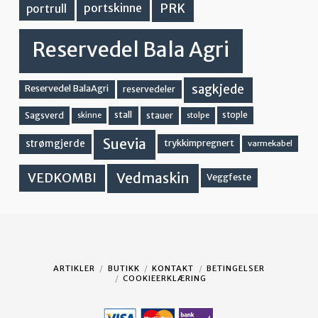
PRK
portskinne
portrull
Reservedel Bala Agri
sagkjede
Reservedel BalaAgri
reservedeler
stall
stople
Sagsverd
stauer
stolpe
skinne
Suevia
strømgjerde
trykkimpregnert
varmekabel
Vedmaskin
VEDKOMBI
Veggfeste
ARTIKLER
BUTIKK
KONTAKT
BETINGELSER
COOKIEERKLÆRING