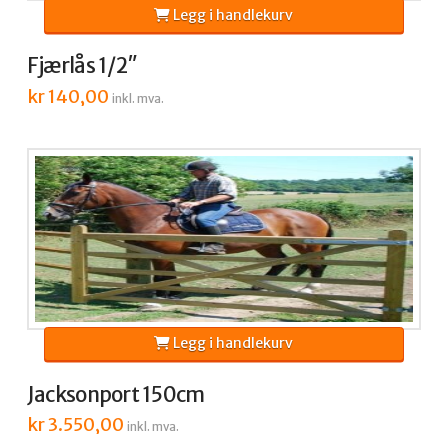
Legg i handlekurv
Fjærlås 1/2″
kr
140,00
inkl. mva.
Legg i handlekurv
Jacksonport 150cm
kr
3.550,00
inkl. mva.