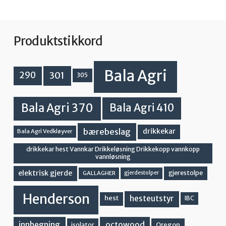
Produktstikkord
Bala Agri
301
290
305
Bala Agri 370
Bala Agri 410
bærebeslag
drikkekar
Bala Agri Vedkløyver
drikkekar hest Vannkar Drikkeløsning Drikkekopp vannkopp
vannløsning
elektrisk gjerde
gjerestolpe
GALLAGHER
gjerdestolper
Henderson
hesteutstyr
hest
IBC
innhegning
octowood
Oregon
isolator