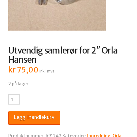
Utvendig samlerør for 2″ Orla
Hansen
kr
75,00
inkl. mva.
2 på lager
Utvendig
samlerør
for
Legg i handlekurv
2"
Orla
Hansen
Produktnummer:
691242
Kategorier:
Innredning
,
Orla