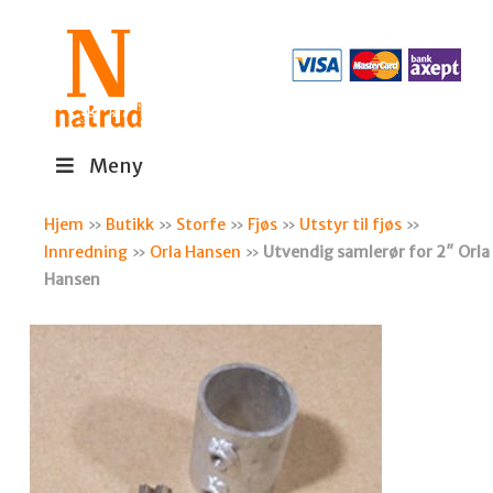
Meny
Hjem
»
Butikk
»
Storfe
»
Fjøs
»
Utstyr til fjøs
»
Innredning
»
Orla Hansen
»
Utvendig samlerør for 2″ Orla
Hansen