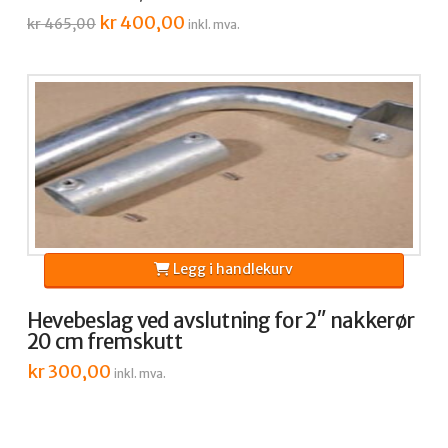
Opprinnelig
kr
400,00
Nåværende
kr
465,00
inkl. mva.
pris
pris
var:
er:
kr 465,00.
kr 400,00.
Legg i handlekurv
Hevebeslag ved avslutning for 2″ nakkerør
20 cm fremskutt
kr
300,00
inkl. mva.