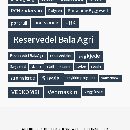
PCHenderson
Portamme Byggesett
Polyten
PRK
portskinne
portrull
Reservedel Bala Agri
sagkjede
Reservedel BalaAgri
reservedeler
stall
stople
Sagsverd
stauer
stolpe
skinne
Suevia
strømgjerde
trykkimpregnert
varmekabel
Vedmaskin
VEDKOMBI
Veggfeste
ARTIKLER
BUTIKK
KONTAKT
BETINGELSER