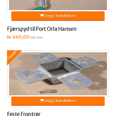
Legg i handlekurv
Fjærspyd til Port Orla Hansen
kr
440,00
inkl. mva.
TILBUD!
Legg i handlekurv
Feste Frontrør