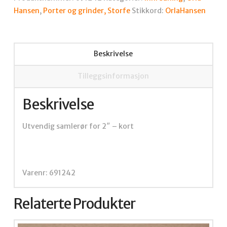
antall
Hansen
,
Porter og grinder, Storfe
Stikkord:
OrlaHansen
Beskrivelse
Tilleggsinformasjon
Beskrivelse
Utvendig samlerør for 2″ – kort
Varenr: 691242
Relaterte Produkter