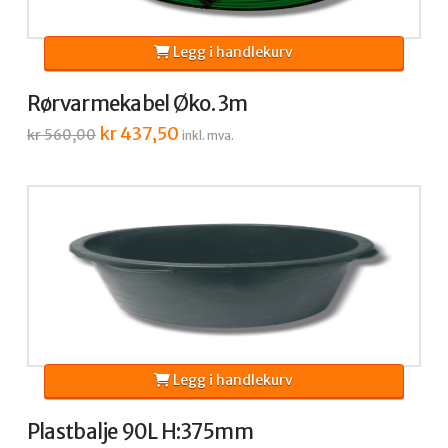
Legg i handlekurv
Rørvarmekabel Øko. 3m
Opprinnelig
kr
437,50
Nåværende
kr
560,00
inkl. mva.
pris
pris
var:
er:
kr 560,00.
kr 437,50.
Legg i handlekurv
Plastbalje 90L H:375mm