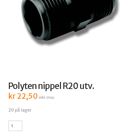
Polyten nippel R20 utv.
kr
22,50
inkl. mva.
20 på lager
Polyten
nippel