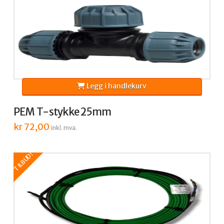
Legg i handlekurv
PEM T-stykke 25mm
kr
72,00
inkl. mva.
TILBUD!