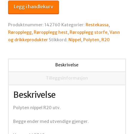
R20
Legg i handlekurv
utv.
antall
Produktnummer:
142760
Kategorier:
Restekassa
,
Røropplegg
,
Røropplegg hest
,
Røropplegg storfe
,
Vann
og drikkeprodukter
Stikkord:
Nippel
,
Polyten
,
R20
Beskrivelse
Tilleggsinformasjon
Beskrivelse
Polyten nippel R20 utv.
Begge ender med utvendige gjenger.