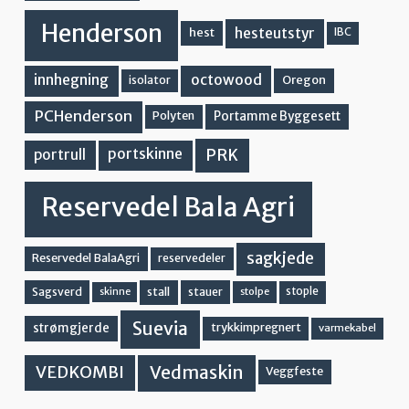
Henderson
hesteutstyr
hest
IBC
innhegning
octowood
Oregon
isolator
PCHenderson
Portamme Byggesett
Polyten
PRK
portskinne
portrull
Reservedel Bala Agri
sagkjede
Reservedel BalaAgri
reservedeler
stall
stople
Sagsverd
stauer
stolpe
skinne
Suevia
strømgjerde
trykkimpregnert
varmekabel
Vedmaskin
VEDKOMBI
Veggfeste