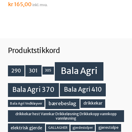
kr
165,00
inkl. mva.
Produktstikkord
Bala Agri
301
290
305
Bala Agri 370
Bala Agri 410
bærebeslag
drikkekar
Bala Agri Vedkløyver
drikkekar hest Vannkar Drikkeløsning Drikkekopp vannkopp
vannløsning
elektrisk gjerde
gjerestolpe
GALLAGHER
gjerdestolper