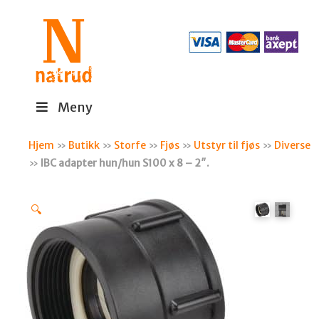
Meny
Hjem
»
Butikk
»
Storfe
»
Fjøs
»
Utstyr til fjøs
»
Diverse
»
IBC adapter hun/hun S100 x 8 – 2″.
🔍