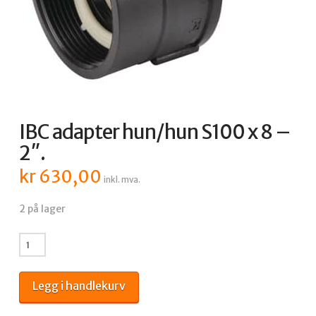
IBC adapter hun/hun S100 x 8 –
2″.
kr
630,00
inkl. mva.
2 på lager
IBC
adapter
hun/hun
Legg i handlekurv
S100
x