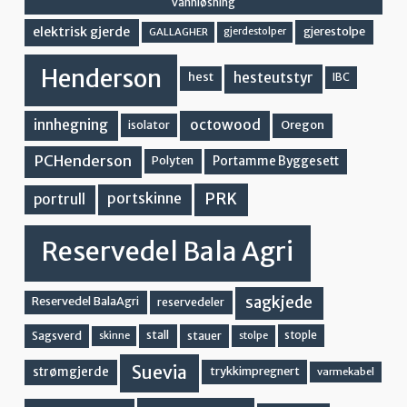
vannløsning
elektrisk gjerde
gjerestolpe
GALLAGHER
gjerdestolper
Henderson
hesteutstyr
hest
IBC
innhegning
octowood
Oregon
isolator
PCHenderson
Portamme Byggesett
Polyten
PRK
portskinne
portrull
Reservedel Bala Agri
sagkjede
Reservedel BalaAgri
reservedeler
stall
stople
Sagsverd
stauer
stolpe
skinne
Suevia
strømgjerde
trykkimpregnert
varmekabel