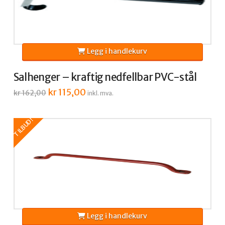
Legg i handlekurv
Salhenger – kraftig nedfellbar PVC-stål
Opprinnelig
kr
115,00
Nåværende
kr
162,00
inkl. mva.
pris
pris
var:
er:
kr 162,00.
kr 115,00.
TILBUD!
Legg i handlekurv