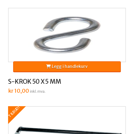
var:
er:
kr 70,00.
kr 50,00.
Legg i handlekurv
S-KROK 50 X 5 MM
kr
10,00
inkl. mva.
TILBUD!