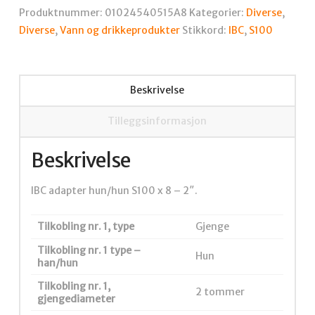
8
Produktnummer:
01024540515A8
Kategorier:
Diverse
,
-
Diverse
,
Vann og drikkeprodukter
Stikkord:
IBC
,
S100
2".
antall
Beskrivelse
Tilleggsinformasjon
Beskrivelse
IBC adapter hun/hun S100 x 8 – 2″.
Tilkobling nr. 1, type
Gjenge
Tilkobling nr. 1 type –
Hun
han/hun
Tilkobling nr. 1,
2 tommer
gjengediameter