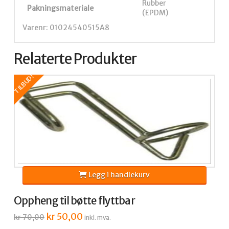
Rubber
Pakningsmateriale
(EPDM)
Varenr: 01024540515A8
Relaterte Produkter
TILBUD!
Legg i handlekurv
Oppheng til bøtte flyttbar
Opprinnelig
kr
50,00
Nåværende
kr
70,00
inkl. mva.
pris
pris