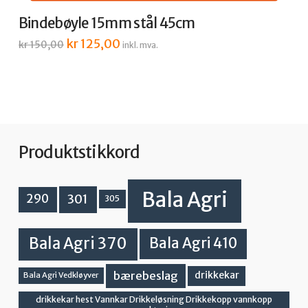
Bindebøyle 15mm stål 45cm
Opprinnelig
kr
125,00
Nåværende
kr
150,00
inkl. mva.
pris
pris
var:
er:
kr 150,00.
kr 125,00.
Produktstikkord
Bala Agri
301
290
305
Bala Agri 370
Bala Agri 410
bærebeslag
drikkekar
Bala Agri Vedkløyver
drikkekar hest Vannkar Drikkeløsning Drikkekopp vannkopp