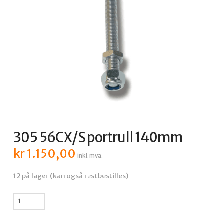
305 56CX/S portrull 140mm
kr
1.150,00
inkl. mva.
12 på lager (kan også restbestilles)
305
56CX/S