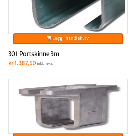
Legg i handlekurv
301 Portskinne 3m
kr
1.387,50
inkl. mva.