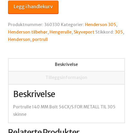
portrull
Legg i handlekurv
140mm
antall
Produktnummer:
360330
Kategorier:
Henderson 305
,
Henderson tilbehør
,
Hengerulle
,
Skyveport
Stikkord:
305
,
Henderson
,
portrull
Beskrivelse
Tilleggsinformasjon
Beskrivelse
Portrulle 140 MM Bolt 56CX/S FOR METALL TIL 305
skinne
Relaterte Produkter