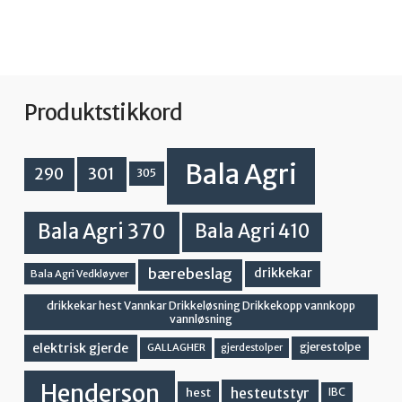
Produktstikkord
Bala Agri
301
290
305
Bala Agri 370
Bala Agri 410
bærebeslag
drikkekar
Bala Agri Vedkløyver
drikkekar hest Vannkar Drikkeløsning Drikkekopp vannkopp
vannløsning
elektrisk gjerde
gjerestolpe
GALLAGHER
gjerdestolper
Henderson
hesteutstyr
hest
IBC