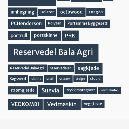
innhegning
octowood
Oregon
isolator
PCHenderson
Portamme Byggesett
Polyten
PRK
portskinne
portrull
Reservedel Bala Agri
sagkjede
Reservedel BalaAgri
reservedeler
stall
stople
Sagsverd
stauer
stolpe
skinne
Suevia
strømgjerde
trykkimpregnert
varmekabel
Vedmaskin
VEDKOMBI
Veggfeste