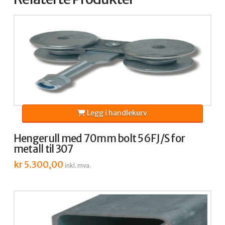
Legg i handlekurv
Hengerull med 70mm bolt 56FJ/S for
metall til 307
kr
5.300,00
inkl. mva.