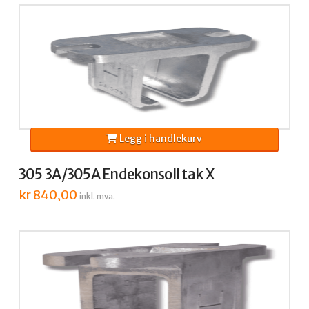
Legg i handlekurv
305 3A/305A Endekonsoll tak X
kr
840,00
inkl. mva.