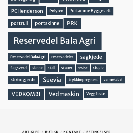
PCHenderson
Portamme Byggesett
Polyten
PRK
portskinne
portrull
Reservedel Bala Agri
sagkjede
Reservedel BalaAgri
reservedeler
stall
stople
Sagsverd
stauer
stolpe
skinne
Suevia
strømgjerde
trykkimpregnert
varmekabel
Vedmaskin
VEDKOMBI
Veggfeste
ARTIKLER
BUTIKK
KONTAKT
BETINGELSER