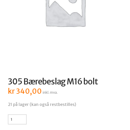
305 Bærebeslag M16 bolt
kr
340,00
inkl. mva.
21 på lager (kan også restbestilles)
305
Bærebeslag