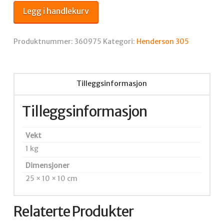
M16
Legg i handlekurv
bolt
antall
Produktnummer:
360975
Kategori:
Henderson 305
Tilleggsinformasjon
Tilleggsinformasjon
Vekt
1 kg
Dimensjoner
25 × 10 × 10 cm
Relaterte Produkter