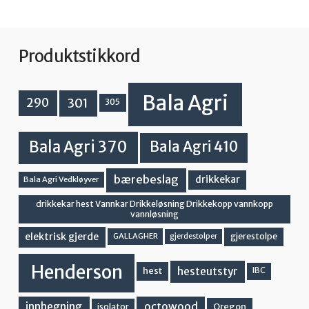
Produktstikkord
Bala Agri
301
290
305
Bala Agri 370
Bala Agri 410
bærebeslag
drikkekar
Bala Agri Vedkløyver
drikkekar hest Vannkar Drikkeløsning Drikkekopp vannkopp
vannløsning
elektrisk gjerde
gjerestolpe
GALLAGHER
gjerdestolper
Henderson
hesteutstyr
hest
IBC
innhegning
octowood
Oregon
isolator