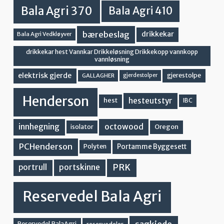
Bala Agri 370
Bala Agri 410
bærebeslag
drikkekar
Bala Agri Vedkløyver
drikkekar hest Vannkar Drikkeløsning Drikkekopp vannkopp
vannløsning
elektrisk gjerde
gjerestolpe
GALLAGHER
gjerdestolper
Henderson
hesteutstyr
hest
IBC
innhegning
octowood
Oregon
isolator
PCHenderson
Portamme Byggesett
Polyten
PRK
portskinne
portrull
Reservedel Bala Agri
Reservedel BalaAgri