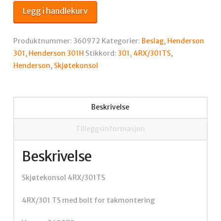
antall
Legg i handlekurv
Produktnummer:
360972
Kategorier:
Beslag
,
Henderson
301
,
Henderson 301H
Stikkord:
301
,
4RX/301TS
,
Henderson
,
Skjøtekonsol
Beskrivelse
Tilleggsinformasjon
Beskrivelse
Skjøtekonsol 4RX/301TS
4RX/301 TS med bolt for takmontering