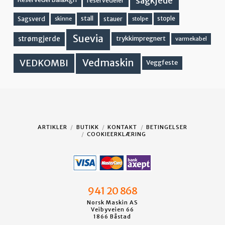
sagkjede
reservedeler
stall
stople
Sagsverd
stauer
stolpe
skinne
Suevia
strømgjerde
trykkimpregnert
varmekabel
Vedmaskin
VEDKOMBI
Veggfeste
ARTIKLER
BUTIKK
KONTAKT
BETINGELSER
COOKIEERKLÆRING
941 20 868
Norsk Maskin AS
Veibyveien 66
1866 Båstad