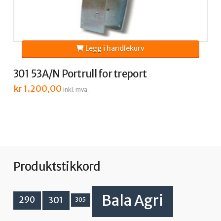
Legg i handlekurv
301 53A/N Portrull for treport
kr
1.200,00
inkl. mva.
Produktstikkord
Bala Agri
301
290
305