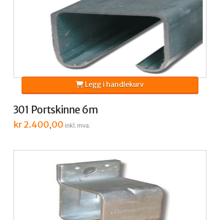
Legg i handlekurv
301 Portskinne 6m
kr
2.400,00
inkl. mva.