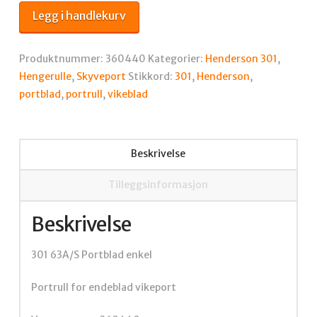
Portblad
Legg i handlekurv
enkel
antall
Produktnummer:
360440
Kategorier:
Henderson 301
,
Hengerulle
,
Skyveport
Stikkord:
301
,
Henderson
,
portblad
,
portrull
,
vikeblad
Beskrivelse
Tilleggsinformasjon
Beskrivelse
301 63A/S Portblad enkel
Portrull for endeblad vikeport