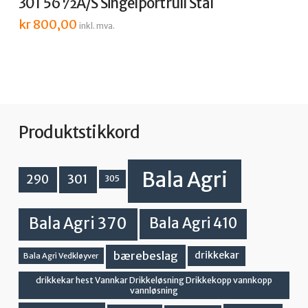
301 56½A/S Singelportrull Stål
kr
800,00
inkl. mva.
Produktstikkord
Bala Agri
301
290
305
Bala Agri 370
Bala Agri 410
bærebeslag
drikkekar
Bala Agri Vedkløyver
drikkekar hest Vannkar Drikkeløsning Drikkekopp vannkopp
vannløsning