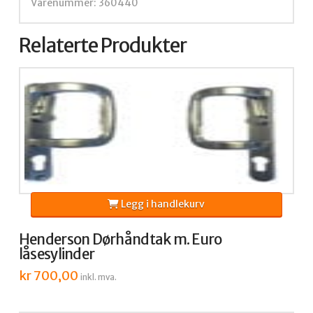
Varenummer:
360440
Relaterte Produkter
Legg i handlekurv
Henderson Dørhåndtak m. Euro
låsesylinder
kr
700,00
inkl. mva.