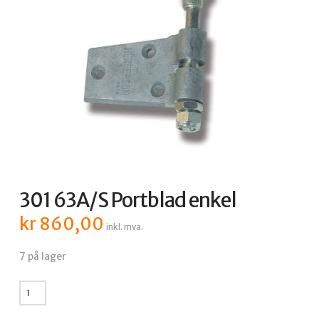
301 63A/S Portblad enkel
kr
860,00
inkl. mva.
7 på lager
301
63A/S