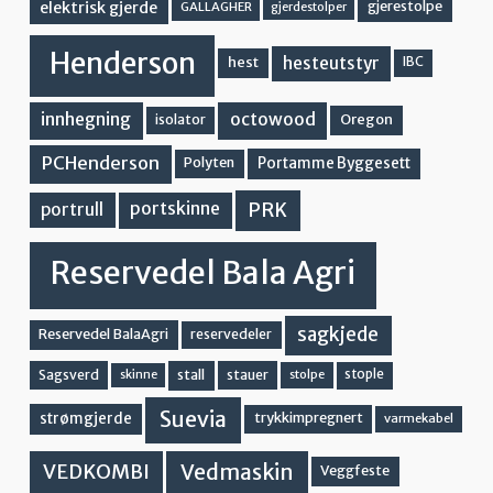
elektrisk gjerde
gjerestolpe
GALLAGHER
gjerdestolper
Henderson
hesteutstyr
hest
IBC
innhegning
octowood
Oregon
isolator
PCHenderson
Portamme Byggesett
Polyten
PRK
portskinne
portrull
Reservedel Bala Agri
sagkjede
Reservedel BalaAgri
reservedeler
stall
stople
Sagsverd
stauer
stolpe
skinne
Suevia
strømgjerde
trykkimpregnert
varmekabel
Vedmaskin
VEDKOMBI
Veggfeste