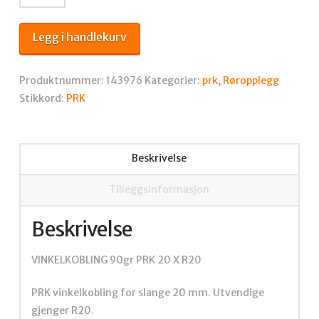
90gr
PRK
Legg i handlekurv
20
X
R20
Produktnummer:
143976
Kategorier:
prk
,
Røropplegg
antall
Stikkord:
PRK
Beskrivelse
Tilleggsinformasjon
Beskrivelse
VINKELKOBLING 90gr PRK 20 X R20
PRK vinkelkobling for slange 20 mm. Utvendige
gjenger R20.