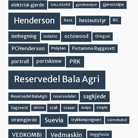
elektrisk gjerde
gjerestolpe
GALLAGHER
gjerdestolper
Henderson
hesteutstyr
hest
IBC
innhegning
octowood
Oregon
isolator
PCHenderson
Portamme Byggesett
Polyten
PRK
portskinne
portrull
Reservedel Bala Agri
sagkjede
Reservedel BalaAgri
reservedeler
stall
stople
Sagsverd
stauer
stolpe
skinne
Suevia
strømgjerde
trykkimpregnert
varmekabel
Vedmaskin
VEDKOMBI
Veggfeste