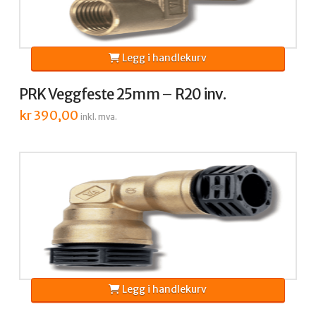
Legg i handlekurv
PRK Veggfeste 25mm – R20 inv.
kr
390,00
inkl. mva.
Legg i handlekurv