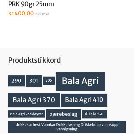
PRK 90gr 25mm
kr
400,00
inkl. mva.
Produktstikkord
Bala Agri
301
290
305
Bala Agri 370
Bala Agri 410
bærebeslag
drikkekar
Bala Agri Vedkløyver
drikkekar hest Vannkar Drikkeløsning Drikkekopp vannkopp
vannløsning