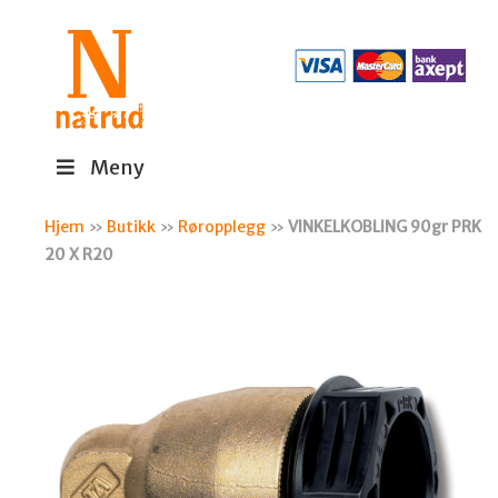
Meny
Hjem
»
Butikk
»
Røropplegg
»
VINKELKOBLING 90gr PRK
20 X R20