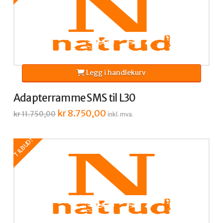
Legg i handlekurv
Adapterramme SMS til L30
Opprinnelig
kr
8.750,00
Nåværende
kr
11.750,00
inkl. mva.
pris
pris
var:
er:
kr 11.750,00.
kr 8.750,00.
TILBUD!