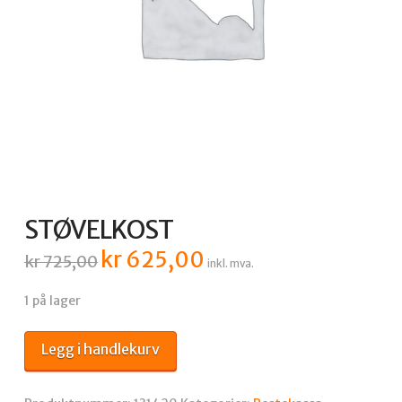
STØVELKOST
kr
625,00
Opprinnelig
Nåværende
kr
725,00
inkl. mva.
pris
pris
var:
er:
kr 725,00.
kr 625,00.
1 på lager
STØVELKOST
Legg i handlekurv
antall