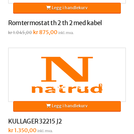
Legg i handlekurv
Romtermostat th 2 th 2 med kabel
Opprinnelig
kr
875,00
Nåværende
kr
1.045,00
inkl. mva.
pris
pris
var:
er:
kr 1.045,00.
kr 875,00.
Legg i handlekurv
KULLAGER 32215 J2
kr
1.350,00
inkl. mva.