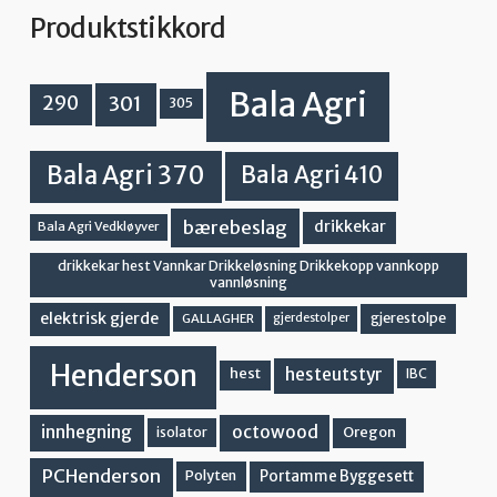
Produktstikkord
Bala Agri
301
290
305
Bala Agri 370
Bala Agri 410
bærebeslag
drikkekar
Bala Agri Vedkløyver
drikkekar hest Vannkar Drikkeløsning Drikkekopp vannkopp
vannløsning
elektrisk gjerde
gjerestolpe
GALLAGHER
gjerdestolper
Henderson
hesteutstyr
hest
IBC
innhegning
octowood
Oregon
isolator
PCHenderson
Portamme Byggesett
Polyten