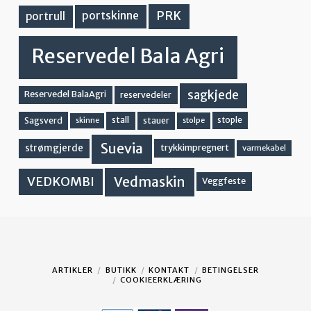
PRK
portskinne
portrull
Reservedel Bala Agri
sagkjede
Reservedel BalaAgri
reservedeler
stall
stople
Sagsverd
stauer
stolpe
skinne
Suevia
strømgjerde
trykkimpregnert
varmekabel
Vedmaskin
VEDKOMBI
Veggfeste
ARTIKLER
BUTIKK
KONTAKT
BETINGELSER
COOKIEERKLÆRING