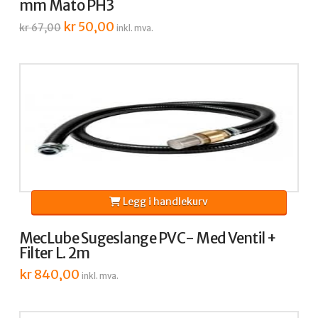
mm Mato PH3
Opprinnelig
kr
50,00
Nåværende
kr
67,00
inkl. mva.
pris
pris
var:
er:
kr 67,00.
kr 50,00.
Legg i handlekurv
MecLube Sugeslange PVC- Med Ventil +
Filter L. 2m
kr
840,00
inkl. mva.