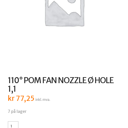
110° POM FAN NOZZLE Ø HOLE
1,1
kr
77,25
inkl. mva.
7 på lager
110°