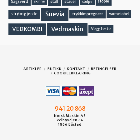
stall
stople
Sagsverd
stauer
stolpe
skinne
Suevia
strømgjerde
trykkimpregnert
varmekabel
Vedmaskin
VEDKOMBI
Veggfeste
ARTIKLER
BUTIKK
KONTAKT
BETINGELSER
COOKIEERKLÆRING
941 20 868
Norsk Maskin AS
Veibyveien 66
1866 Båstad