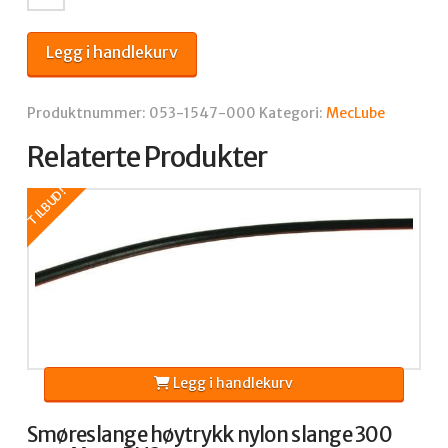
POM
FAN
Legg i handlekurv
NOZZLE
Ø
HOLE
Produktnummer:
053-1547-000
Kategori:
MecLube
1,1
Relaterte Produkter
antall
TILBUD!
Legg i handlekurv
Smøreslange høytrykk nylon slange 300