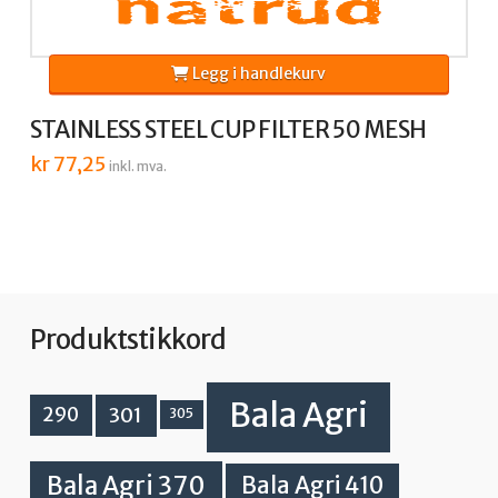
Legg i handlekurv
STAINLESS STEEL CUP FILTER 50 MESH
kr
77,25
inkl. mva.
Produktstikkord
Bala Agri
301
290
305
Bala Agri 370
Bala Agri 410