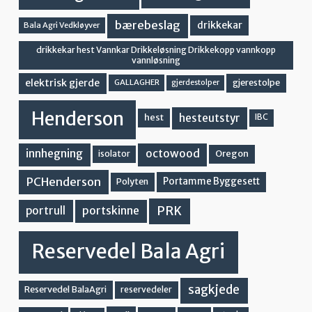
bærebeslag
drikkekar
Bala Agri Vedkløyver
drikkekar hest Vannkar Drikkeløsning Drikkekopp vannkopp
vannløsning
elektrisk gjerde
gjerestolpe
GALLAGHER
gjerdestolper
Henderson
hesteutstyr
hest
IBC
innhegning
octowood
Oregon
isolator
PCHenderson
Portamme Byggesett
Polyten
PRK
portskinne
portrull
Reservedel Bala Agri
sagkjede
Reservedel BalaAgri
reservedeler