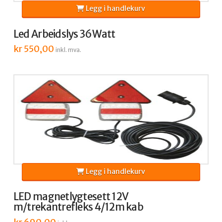
Legg i handlekurv
Led Arbeidslys 36Watt
kr
550,00
inkl. mva.
Legg i handlekurv
LED magnetlygtesett 12V
m/trekantrefleks 4/12m kab