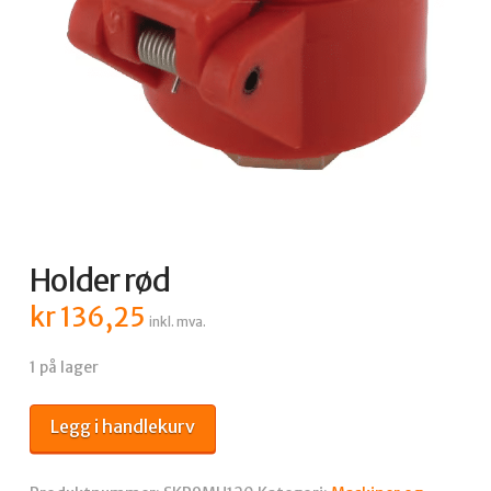
Holder rød
kr
136,25
inkl. mva.
1 på lager
Holder
Legg i handlekurv
rød
antall