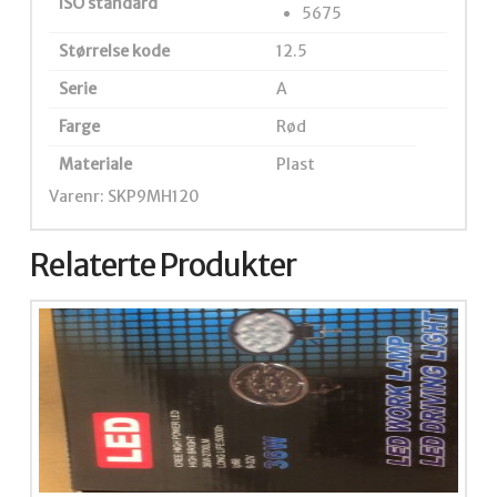
ISO standard
5675
Størrelse kode
12.5
Serie
A
Farge
Rød
Materiale
Plast
Varenr: SKP9MH120
Relaterte Produkter