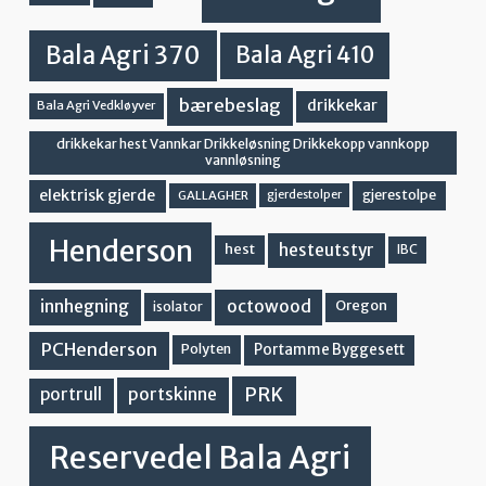
Bala Agri 370
Bala Agri 410
bærebeslag
drikkekar
Bala Agri Vedkløyver
drikkekar hest Vannkar Drikkeløsning Drikkekopp vannkopp
vannløsning
elektrisk gjerde
gjerestolpe
GALLAGHER
gjerdestolper
Henderson
hesteutstyr
hest
IBC
innhegning
octowood
Oregon
isolator
PCHenderson
Portamme Byggesett
Polyten
PRK
portskinne
portrull
Reservedel Bala Agri