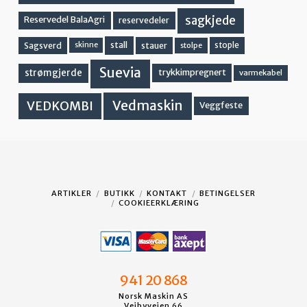
sagkjede
Reservedel BalaAgri
reservedeler
stall
stople
Sagsverd
stauer
stolpe
skinne
Suevia
strømgjerde
trykkimpregnert
varmekabel
Vedmaskin
VEDKOMBI
Veggfeste
ARTIKLER
BUTIKK
KONTAKT
BETINGELSER
COOKIEERKLÆRING
941 20 868
Norsk Maskin AS
Veibyveien 66