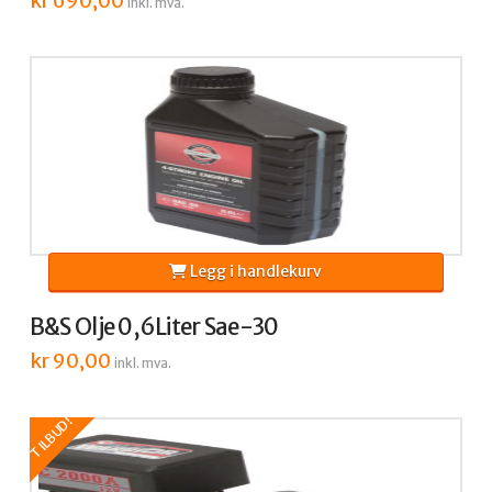
kr
690,00
inkl. mva.
Legg i handlekurv
B&S Olje 0,6Liter Sae-30
kr
90,00
inkl. mva.
TILBUD!