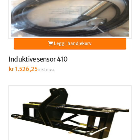
Legg i handlekurv
Induktive sensor 410
kr
1.526,25
inkl. mva.