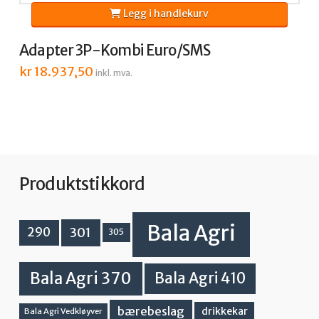
Legg i handlekurv
Adapter 3P-Kombi Euro/SMS
kr
18.937,50
inkl. mva.
Produktstikkord
Bala Agri
301
290
305
Bala Agri 370
Bala Agri 410
bærebeslag
drikkekar
Bala Agri Vedkløyver