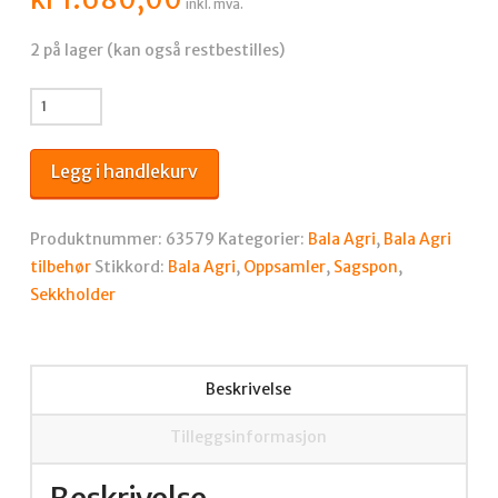
inkl. mva.
2 på lager (kan også restbestilles)
Sekkholder
for
å
Legg i handlekurv
samla
opp
sagspon
Produktnummer:
63579
Kategorier:
Bala Agri
,
Bala Agri
BA320
tilbehør
Stikkord:
Bala Agri
,
Oppsamler
,
Sagspon
,
antall
Sekkholder
Beskrivelse
Tilleggsinformasjon