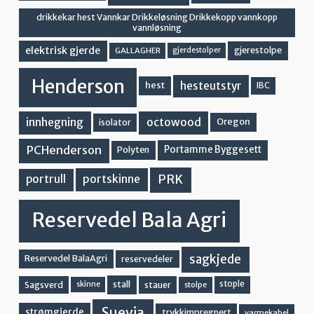
drikkekar hest Vannkar Drikkeløsning Drikkekopp vannkopp
vannløsning
elektrisk gjerde
gjerestolpe
GALLAGHER
gjerdestolper
Henderson
hesteutstyr
hest
IBC
innhegning
octowood
Oregon
isolator
PCHenderson
Portamme Byggesett
Polyten
PRK
portskinne
portrull
Reservedel Bala Agri
sagkjede
Reservedel BalaAgri
reservedeler
stall
stople
Sagsverd
stauer
stolpe
skinne
Suevia
strømgjerde
trykkimpregnert
varmekabel