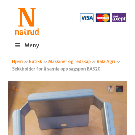
Meny
Hjem
»
Butikk
»
Maskiner og redskap
»
Bala Agri
»
Sekkholder for å samla opp sagspon BA320
🔍