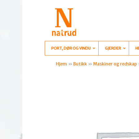
PORT, DØR OG VINDU
GJERDER
H
Hjem
»
Butikk
»
Maskiner og redskap