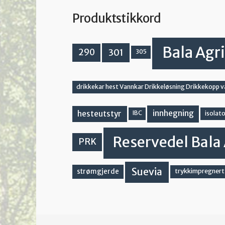
Produktstikkord
Bala Agri
301
290
305
drikkekar hest Vannkar Drikkeløsning Drikkekopp 
innhegning
hesteutstyr
IBC
isolato
Reservedel Bala 
PRK
Suevia
strømgjerde
trykkimpregnert