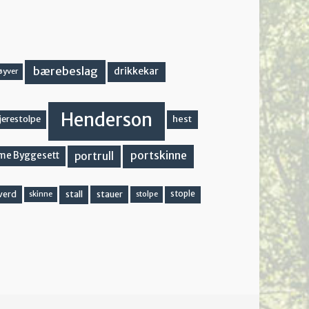
bærebeslag
drikkekar
øyver
Henderson
hest
jerestolpe
portskinne
portrull
me Byggesett
stall
stople
verd
stauer
stolpe
skinne