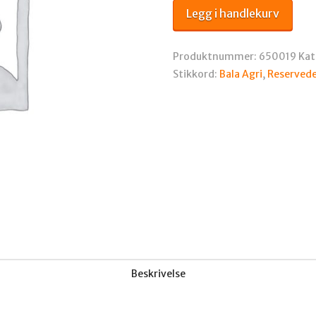
antall
Legg i handlekurv
Produktnummer:
650019
Kat
Stikkord:
Bala Agri
,
Reservede
Beskrivelse