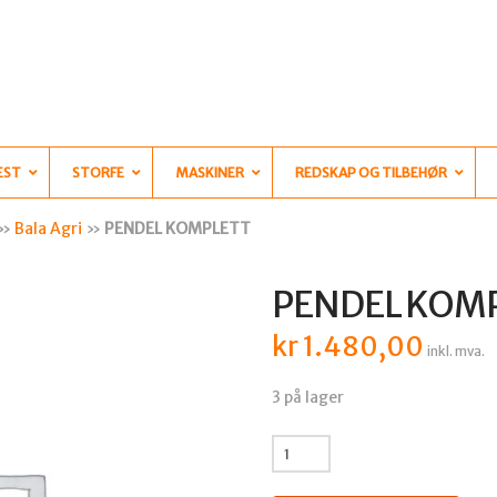
EST
STORFE
MASKINER
REDSKAP OG TILBEHØR
»
Bala Agri
»
PENDEL KOMPLETT
PENDEL KOM
kr
1.480,00
inkl. mva.
3 på lager
PENDEL
KOMPLETT