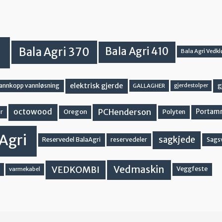
Bala Agri 370
Bala Agri 410
Bala Agri Vedkl
elektrisk gjerde
g
vannkopp vannløsning
GALLAGHER
gjerdestolper
PCHenderson
octowood
Oregon
Portam
Polyten
r
Agri
sagkjede
Reservedel BalaAgri
reservedeler
Sags
Vedmaskin
VEDKOMBI
Veggfeste
varmekabel