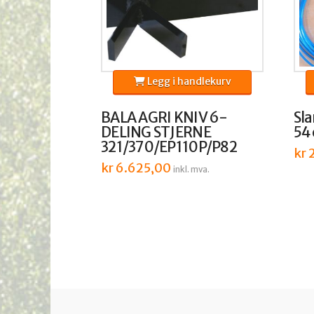
Legg i handlekurv
BALA AGRI KNIV 6-
Sla
DELING STJERNE
54
321/370/EP110P/P82
kr
2
kr
6.625,00
inkl. mva.