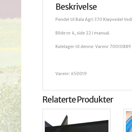
Beskrivelse
Pendel til Bala Agri 370 Kløyvedel V
Bilde nr 4, side 22 i manual.
Kulelager til denne: Varenr 70010889 s
Varenr: 650019
Relaterte Produkter