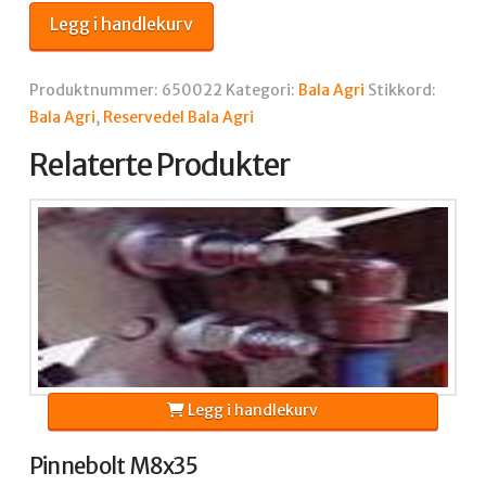
KLØYVESTOPP
Legg i handlekurv
antall
Produktnummer:
650022
Kategori:
Bala Agri
Stikkord:
Bala Agri
,
Reservedel Bala Agri
Relaterte Produkter
Legg i handlekurv
Pinnebolt M8x35