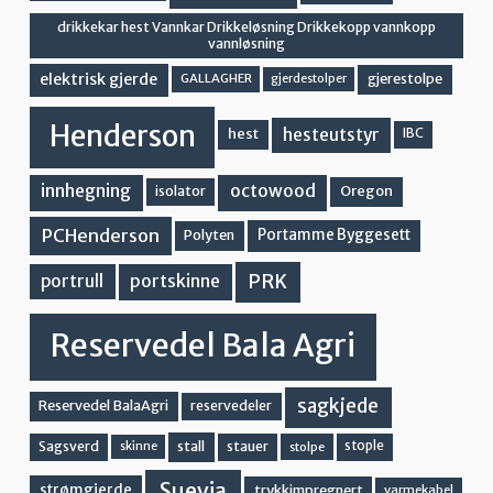
drikkekar hest Vannkar Drikkeløsning Drikkekopp vannkopp
vannløsning
elektrisk gjerde
gjerestolpe
GALLAGHER
gjerdestolper
Henderson
hesteutstyr
hest
IBC
innhegning
octowood
Oregon
isolator
PCHenderson
Portamme Byggesett
Polyten
PRK
portskinne
portrull
Reservedel Bala Agri
sagkjede
Reservedel BalaAgri
reservedeler
stall
stople
Sagsverd
stauer
stolpe
skinne
Suevia
strømgjerde
trykkimpregnert
varmekabel