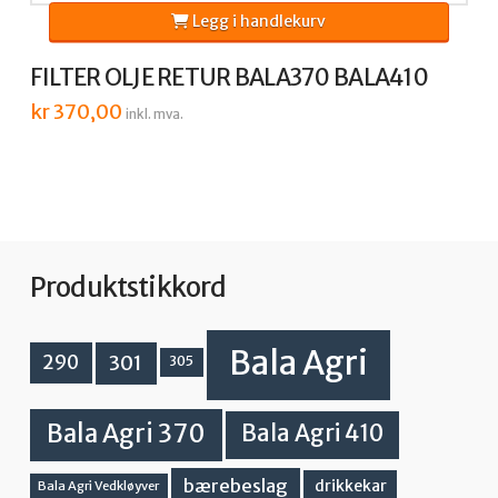
Legg i handlekurv
FILTER OLJE RETUR BALA370 BALA410
kr
370,00
inkl. mva.
Produktstikkord
Bala Agri
301
290
305
Bala Agri 370
Bala Agri 410
bærebeslag
drikkekar
Bala Agri Vedkløyver