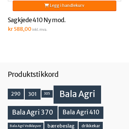
Legg i handlekurv
Sagkjede 410 Ny mod.
kr
588,00
inkl. mva.
Produktstikkord
Bala Agri
301
290
305
Bala Agri 370
Bala Agri 410
bærebeslag
drikkekar
Bala Agri Vedkløyver