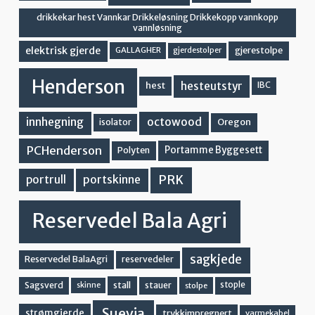
drikkekar hest Vannkar Drikkeløsning Drikkekopp vannkopp
vannløsning
elektrisk gjerde
gjerestolpe
GALLAGHER
gjerdestolper
Henderson
hesteutstyr
hest
IBC
innhegning
octowood
Oregon
isolator
PCHenderson
Portamme Byggesett
Polyten
PRK
portskinne
portrull
Reservedel Bala Agri
sagkjede
Reservedel BalaAgri
reservedeler
stall
stople
Sagsverd
stauer
stolpe
skinne
Suevia
strømgjerde
trykkimpregnert
varmekabel