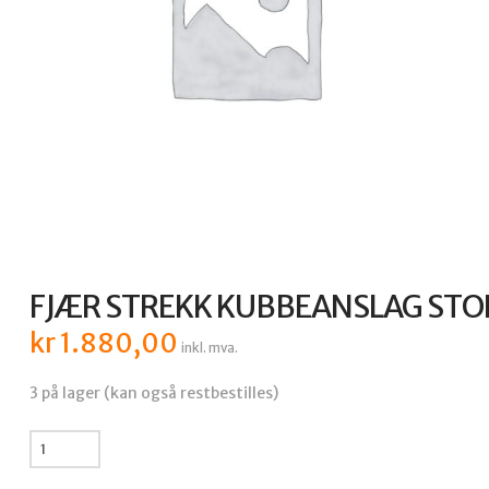
FJÆR STREKK KUBBEANSLAG STO
kr
1.880,00
inkl. mva.
3 på lager (kan også restbestilles)
FJÆR STREKK KUBBEANSLAG STOR 5X40X143 BALA410
antall