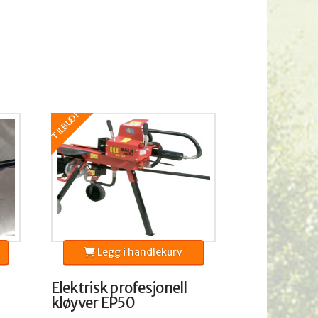
TILBUD!
Legg i handlekurv
Elektrisk profesjonell
kløyver EP50