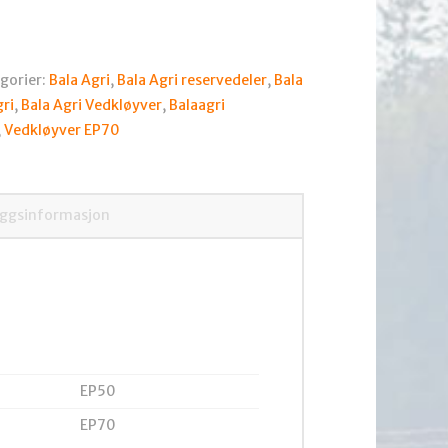
gorier:
Bala Agri
,
Bala Agri reservedeler
,
Bala
gri
,
Bala Agri Vedkløyver
,
Balaagri
,
Vedkløyver EP70
eggsinformasjon
EP50
EP70