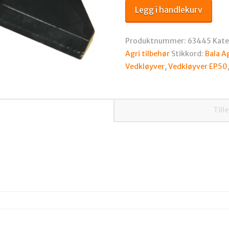
EP50
Legg i handlekurv
og
EP70
antall
Produktnummer:
63445
Kate
Agri tilbehør
Stikkord:
Bala A
Vedkløyver
,
Vedkløyver EP50
Till