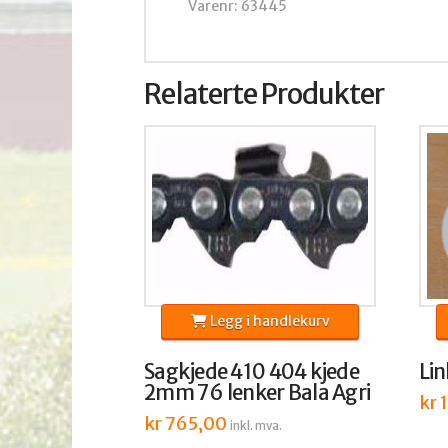
Varenr: 63445
Relaterte Produkter
Legg i handlekurv
Sagkjede 410 404 kjede
Lin
2mm 76 lenker Bala Agri
kr
1
kr
765,00
inkl. mva.