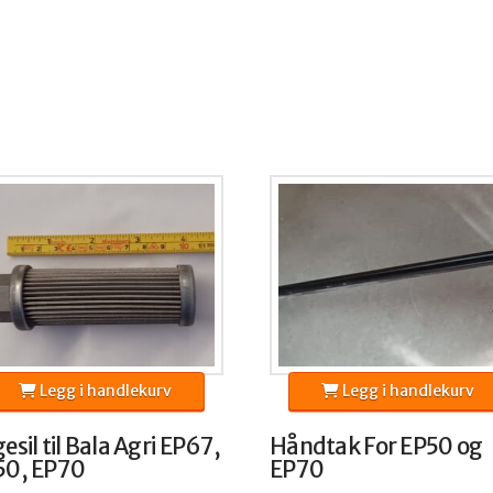
Legg i handlekurv
Legg i handlekurv
esil til Bala Agri EP67,
Håndtak For EP50 og
50, EP70
EP70