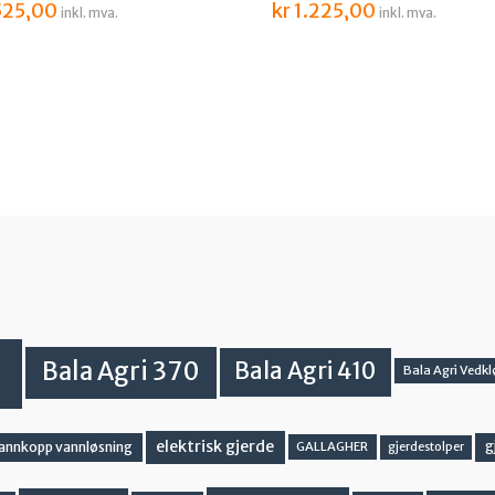
25,00
kr
1.225,00
inkl. mva.
inkl. mva.
Bala Agri 370
Bala Agri 410
Bala Agri Vedkl
elektrisk gjerde
g
vannkopp vannløsning
GALLAGHER
gjerdestolper