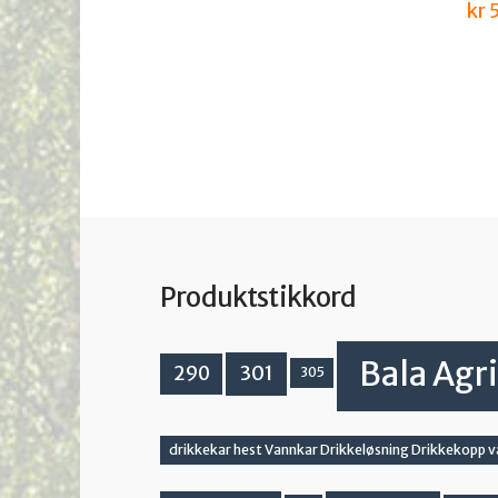
kr
5
Produktstikkord
Bala Agri
301
290
305
drikkekar hest Vannkar Drikkeløsning Drikkekopp 