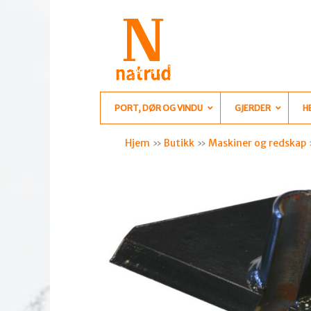
PORT, DØR OG VINDU
GJERDER
H
Hjem
»
Butikk
»
Maskiner og redskap