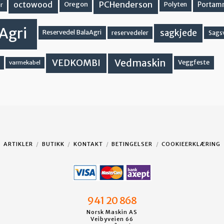
PCHenderson
octowood
Oregon
Portam
Polyten
r
Agri
sagkjede
Reservedel BalaAgri
reservedeler
Sags
Vedmaskin
VEDKOMBI
Veggfeste
varmekabel
ARTIKLER
BUTIKK
KONTAKT
BETINGELSER
COOKIEERKLÆRING
941 20 868
Norsk Maskin AS
Veibyveien 66