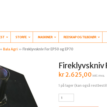
EST
STORFE
MASKINER
REDSKAP OG TILBEHØR
»
Bala Agri
»
Fireklyvskniv For EP50 og EP70
Fireklyvskniv
kr
2.625,00
inkl. mva.
1 på lager (kan også restbestil
Fireklyvskniv
For