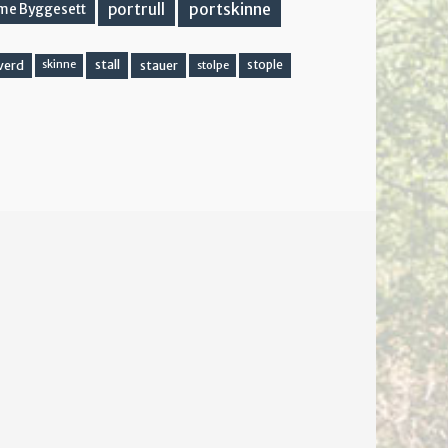
portskinne
portrull
me Byggesett
stall
stople
verd
stauer
stolpe
skinne