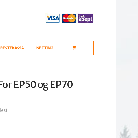
RESTEKASSA
NETTING
 For EP50 og EP70
les)