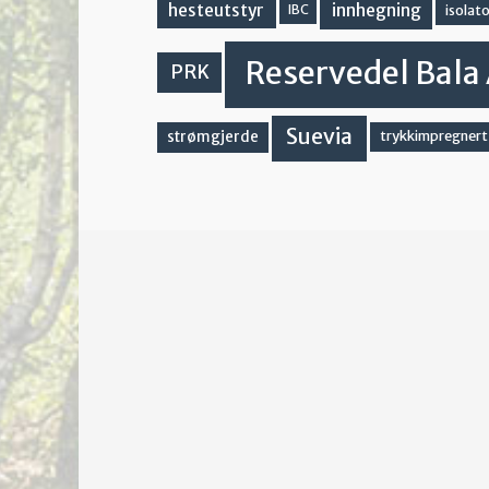
innhegning
hesteutstyr
IBC
isolato
Reservedel Bala 
PRK
Suevia
strømgjerde
trykkimpregnert