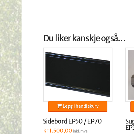
Du liker kanskje også…
Legg i handlekurv
Sidebord EP50 / EP70
Sug
EP
kr
1.500,00
inkl. mva.