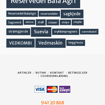
Reservedel Bala Agri
sagkjede
Reservedel BalaAgri
reservedeler
stall
stople
Sagsverd
stauer
stolpe
skinne
Suevia
strømgjerde
trykkimpregnert
varmekabel
Vedmaskin
VEDKOMBI
Veggfeste
ARTIKLER
BUTIKK
KONTAKT
BETINGELSER
COOKIEERKLÆRING
941 20 868