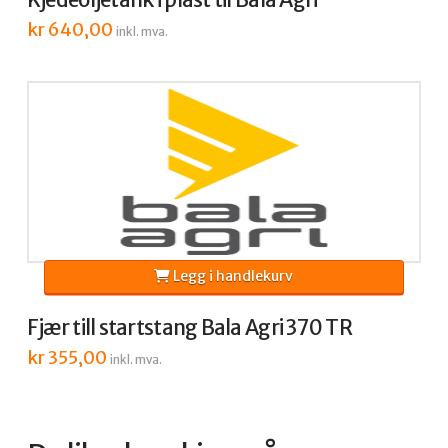
kr
640,00
inkl. mva.
Legg i handlekurv
Fjær till startstang Bala Agri 370 TR
kr
355,00
inkl. mva.