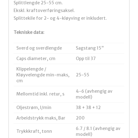
Splittlengde 25-55 cm.
Ekskl. kraftoverføringsaksel.
Splittekile for 2- og 4-kløyving er inkludert.
Tekniske data:
Sverd og sverdlengde
Sagstang 15”
Caps diameter, cm
Opp til 37
Klippelengde /
Kløyvelengde min-maks,
25-55
cm
4-6 (avhengig av
Mellomtid inkl. retur, s
modell)
Oljestrøm, l/min
38 + 38 + 12
Arbeidstrykk maks, Bar
200
6.7 / 8.1 (avhengig av
Trykkkraft, tonn
modell)