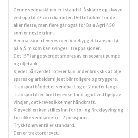
Denne vedmaskinen er i stand til å skjære og kløyve
ved opp til 37 cm i diameter. Dette holder for de
aller fleste, men flere går også for Bala Agri 450
som er neste trinn.
Vedmaskinen leveres med innebygget transportør
på 4,5 m som kan svinges i tre posisjoner.
Det 15” lange sverdet smøres av en separat pumpe
og oljetank.
Kjedet på sverdet roterer kun under bruk slik at olje
spares og arbeidsmiljøet blir roligere og tryggere.
Transportbåndet er vendbart og er 2 meter langt.
Transportøren brettes enkelt inn og ut ved hjelp av
vinsjen, det kreves ikke mer håndkraft.
Kløyvekilen kan stilles inn for to- og firekløyving og
for ulike veddiametre i 7 posisjoner.
Trykkfølerventil er standard.
Den er traktordrevet.