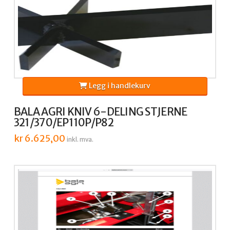
Legg i handlekurv
BALA AGRI KNIV 6-DELING STJERNE
321/370/EP110P/P82
kr
6.625,00
inkl. mva.