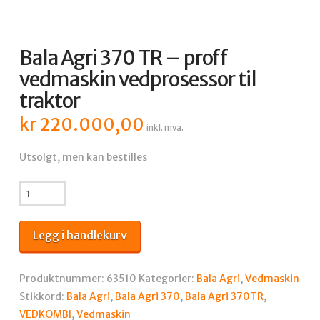
Bala Agri 370 TR – proff
vedmaskin vedprosessor til
traktor
kr
220.000,00
inkl. mva.
Utsolgt, men kan bestilles
Bala
Agri
370
Legg i handlekurv
TR
-
proff
Produktnummer:
63510
Kategorier:
Bala Agri
,
Vedmaskin
vedmaskin
Stikkord:
Bala Agri
,
Bala Agri 370
,
Bala Agri 370TR
,
vedprosessor
VEDKOMBI
,
Vedmaskin