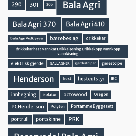
Bala Agri
301
290
305
Bala Agri 370
Bala Agri 410
bærebeslag
drikkekar
Bala Agri Vedkløyver
drikkekar hest Vannkar Drikkeløsning Drikkekopp vannkopp
vannløsning
elektrisk gjerde
gjerestolpe
GALLAGHER
gjerdestolper
Henderson
hesteutstyr
hest
IBC
innhegning
octowood
Oregon
isolator
PCHenderson
Portamme Byggesett
Polyten
PRK
portskinne
portrull