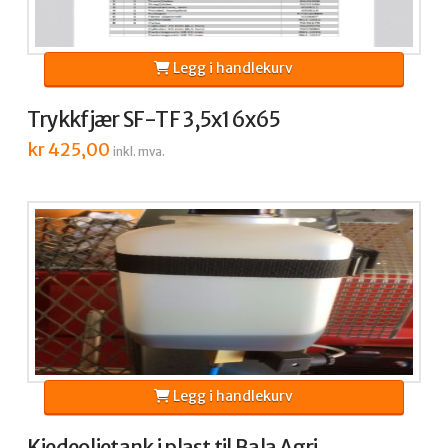
Legg i handlekurv
Trykkfjær SF-TF 3,5x16x65
kr
425,00
inkl. mva.
Legg i handlekurv
Kjedeoljetank i plast til Bala Agri