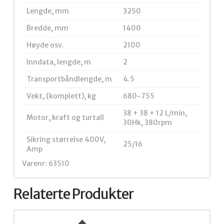
Lengde, mm
3250
Bredde, mm
1400
Høyde osv.
2100
Inndata, lengde, m
2
Transportbåndlengde, m
4.5
Vekt, (komplett), kg
680-755
38 + 38 + 12 L/min,
Motor, kraft og turtall
30Hk, 380rpm
Sikring størrelse 400V,
25/16
Amp
Varenr: 63510
Relaterte Produkter