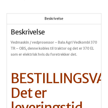
til
traktor
antall
Beskrivelse
Beskrivelse
Vedmaskin / vedprosessor – Bala Agri Vedkombi 370
TR – OBS, denne kobles til traktor og det er 370 EL
som er elektrisk hvis du foretrekker det.
BESTILLINGSVA
Det er
leveringstid