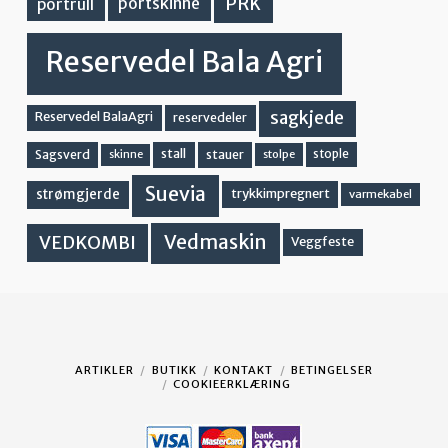
PRK
portskinne
portrull
Reservedel Bala Agri
sagkjede
Reservedel BalaAgri
reservedeler
stall
stople
Sagsverd
stauer
stolpe
skinne
Suevia
strømgjerde
trykkimpregnert
varmekabel
Vedmaskin
VEDKOMBI
Veggfeste
ARTIKLER
BUTIKK
KONTAKT
BETINGELSER
COOKIEERKLÆRING