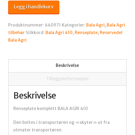
BA
Legg i handlekurv
410
antall
Produktnummer:
640971
Kategorier:
Bala Agri
,
Bala Agri
tilbehør
Stikkord:
Bala Agri 410
,
Renseplate
,
Reservedel
Bala Agri
Beskrivelse
Tilleggsinformasjon
Beskrivelse
Renseplate komplett BALA AGRI 410
Den boltes i transportøren og «skyter» ut fra
utmater transportøren.