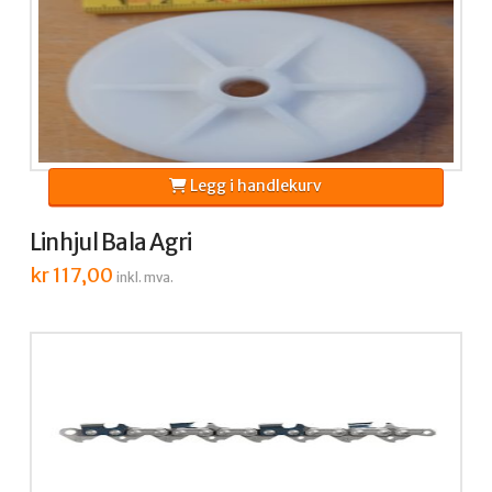
Legg i handlekurv
Linhjul Bala Agri
kr
117,00
inkl. mva.