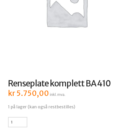
Renseplate komplett BA 410
kr
5.750,00
inkl. mva.
1 på lager (kan også restbestilles)
Renseplate
komplett