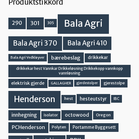
Produktstikkord
Bala Agri
301
290
305
Bala Agri 370
Bala Agri 410
bærebeslag
drikkekar
Bala Agri Vedkløyver
drikkekar hest Vannkar Drikkeløsning Drikkekopp vannkopp
vannløsning
elektrisk gjerde
gjerestolpe
GALLAGHER
gjerdestolper
Henderson
hesteutstyr
hest
IBC
innhegning
octowood
Oregon
isolator
PCHenderson
Portamme Byggesett
Polyten