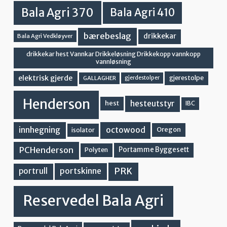
Bala Agri 370
Bala Agri 410
bærebeslag
drikkekar
Bala Agri Vedkløyver
drikkekar hest Vannkar Drikkeløsning Drikkekopp vannkopp
vannløsning
elektrisk gjerde
gjerestolpe
GALLAGHER
gjerdestolper
Henderson
hesteutstyr
hest
IBC
innhegning
octowood
Oregon
isolator
PCHenderson
Portamme Byggesett
Polyten
PRK
portskinne
portrull
Reservedel Bala Agri