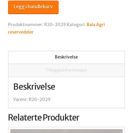
370
Legg i handlekurv
antall
Produktnummer:
R20-2029
Kategori:
Bala Agri
reservedeler
Beskrivelse
Tilleggsinformasjon
Beskrivelse
Varenr: R20-2029
Relaterte Produkter