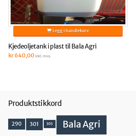
Legg i handlekurv
Kjedeoljetank i plast til Bala Agri
kr
640,00
inkl. mva.
Produktstikkord
Bala Agri
301
290
305