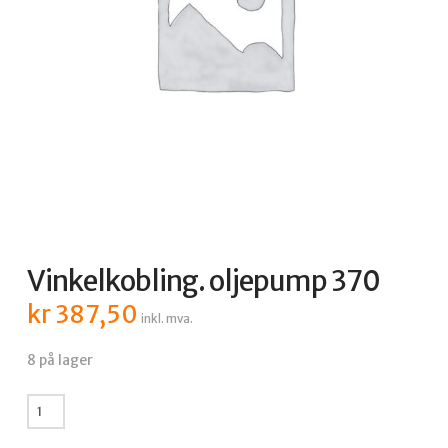
Vinkelkobling. oljepump 370
kr
387,50
inkl. mva.
8 på lager
Vinkelkobling.
oljepump