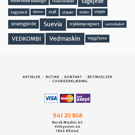
sagkjede
Reservedel BalaAgri
reservedeler
stall
stople
Sagsverd
stauer
stolpe
skinne
Suevia
strømgjerde
trykkimpregnert
varmekabel
Vedmaskin
VEDKOMBI
Veggfeste
ARTIKLER
BUTIKK
KONTAKT
BETINGELSER
COOKIEERKLÆRING
941 20 868
Norsk Maskin AS
Veibyveien 66
1866 Båstad