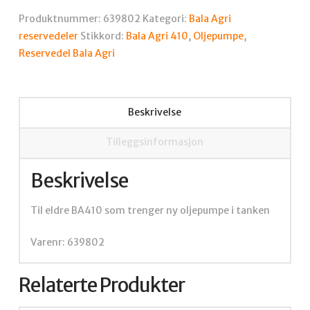
He20
Produktnummer:
639802
Kategori:
Bala Agri
antall
reservedeler
Stikkord:
Bala Agri 410
,
Oljepumpe
,
Reservedel Bala Agri
Beskrivelse
Tilleggsinformasjon
Beskrivelse
Til eldre BA410 som trenger ny oljepumpe i tanken
Varenr: 639802
Relaterte Produkter