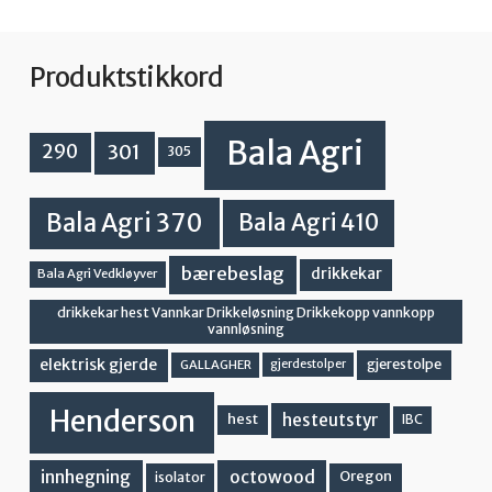
Produktstikkord
Bala Agri
301
290
305
Bala Agri 370
Bala Agri 410
bærebeslag
drikkekar
Bala Agri Vedkløyver
drikkekar hest Vannkar Drikkeløsning Drikkekopp vannkopp
vannløsning
elektrisk gjerde
gjerestolpe
GALLAGHER
gjerdestolper
Henderson
hesteutstyr
hest
IBC
innhegning
octowood
Oregon
isolator