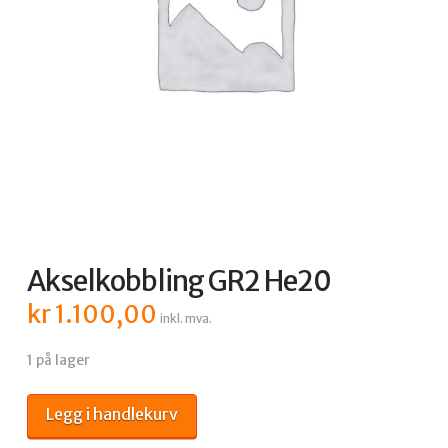
Akselkobbling GR2 He20
kr
1.100,00
inkl. mva.
1 på lager
Akselkobbling
Legg i handlekurv
GR2