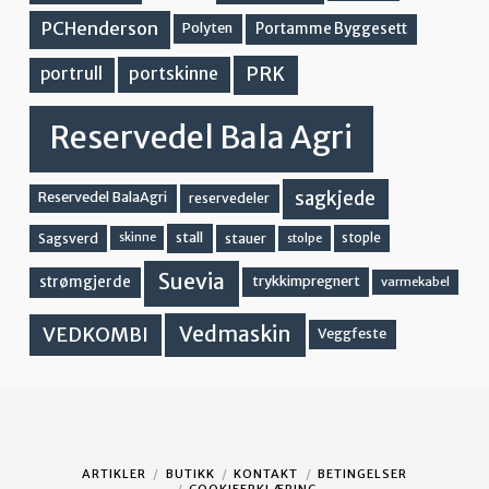
PCHenderson
Portamme Byggesett
Polyten
PRK
portskinne
portrull
Reservedel Bala Agri
sagkjede
Reservedel BalaAgri
reservedeler
stall
stople
Sagsverd
stauer
stolpe
skinne
Suevia
strømgjerde
trykkimpregnert
varmekabel
Vedmaskin
VEDKOMBI
Veggfeste
ARTIKLER
BUTIKK
KONTAKT
BETINGELSER
COOKIEERKLÆRING