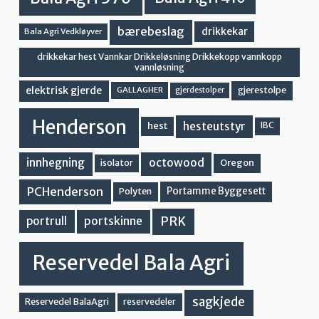
bærebeslag
drikkekar
Bala Agri Vedkløyver
drikkekar hest Vannkar Drikkeløsning Drikkekopp vannkopp
vannløsning
elektrisk gjerde
gjerestolpe
GALLAGHER
gjerdestolper
Henderson
hesteutstyr
hest
IBC
innhegning
octowood
Oregon
isolator
PCHenderson
Portamme Byggesett
Polyten
PRK
portskinne
portrull
Reservedel Bala Agri
sagkjede
Reservedel BalaAgri
reservedeler