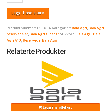
AGRI
FORGREININGSKABEL
Legg i handlekurv
410
antall
Produktnummer:
13-1054
Kategorier:
Bala Agri
,
Bala Agri
reservedeler
,
Bala Agri tilbehør
Stikkord:
Bala Agri
,
Bala
Agri 410
,
Reservedel Bala Agri
Relaterte Produkter
Legg i handlekurv