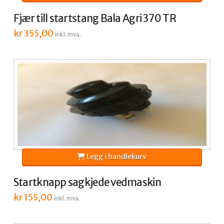
Fjær till startstang Bala Agri 370 TR
kr
355,00
inkl. mva.
Legg i handlekurv
Startknapp sagkjede vedmaskin
kr
155,00
inkl. mva.