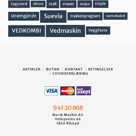
stall
stople
Sagsverd
stauer
stolpe
skinne
Suevia
strømgjerde
trykkimpregnert
varmekabel
Vedmaskin
VEDKOMBI
Veggfeste
ARTIKLER
BUTIKK
KONTAKT
BETINGELSER
COOKIEERKLÆRING
941 20 868
Norsk Maskin AS
Veibyveien 66
1866 Båstad