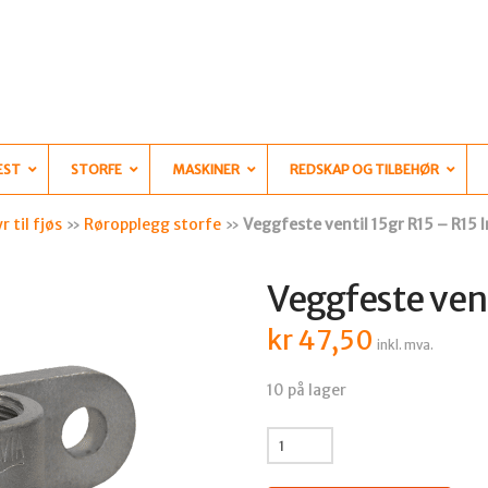
EST
STORFE
MASKINER
REDSKAP OG TILBEHØR
r til fjøs
»
Røropplegg storfe
»
Veggfeste ventil 15gr R15 – R15 I
Veggfeste vent
kr
47,50
inkl. mva.
10 på lager
Veggfeste
ventil