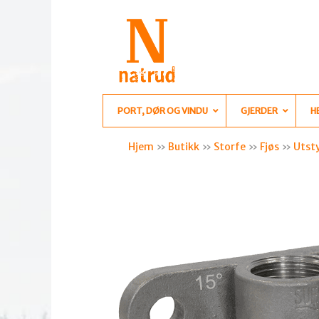
PORT, DØR OG VINDU
GJERDER
H
Hjem
»
Butikk
»
Storfe
»
Fjøs
»
Utsty