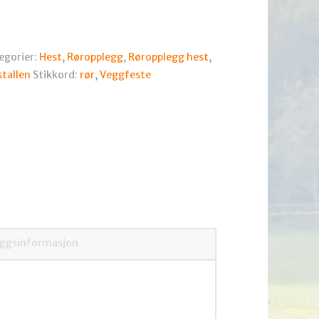
egorier:
Hest
,
Røropplegg
,
Røropplegg hest
,
stallen
Stikkord:
rør
,
Veggfeste
eggsinformasjon