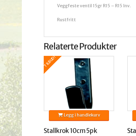
Veggfeste ventil 15gr R15 – R15 Inv.
Rustfritt
Relaterte Produkter
TILBUD!
Legg i handlekurv
Stallkrok 10cm 5pk
Sta