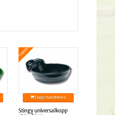
TILBUD!
Legg i handlekurv
Stingy universalkopp