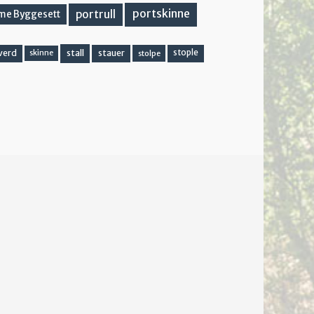
portskinne
portrull
me Byggesett
stall
stople
verd
stauer
stolpe
skinne