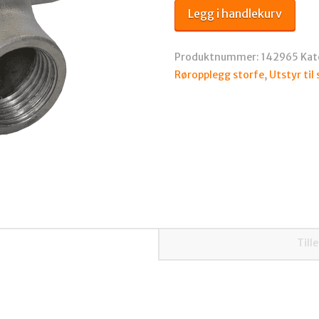
15gr
Legg i handlekurv
R15
-
R15
Produktnummer:
142965
Kat
Inv.
Røropplegg storfe
,
Utstyr til 
antall
Till