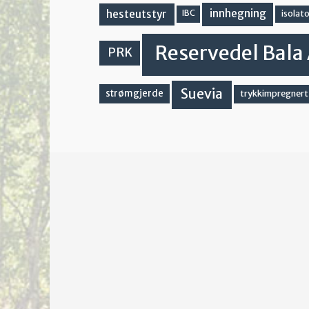
innhegning
hesteutstyr
IBC
isolato
Reservedel Bala 
PRK
Suevia
strømgjerde
trykkimpregnert