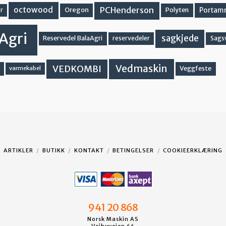
PCHenderson
octowood
Oregon
Portam
Polyten
r
Agri
sagkjede
Reservedel BalaAgri
reservedeler
Sags
Vedmaskin
VEDKOMBI
Veggfeste
varmekabel
ARTIKLER
BUTIKK
KONTAKT
BETINGELSER
COOKIEERKLÆRING
941 20 868
Norsk Maskin AS