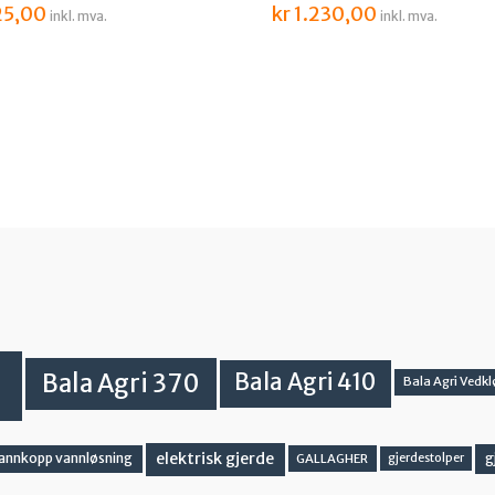
5,00
kr
1.230,00
inkl. mva.
inkl. mva.
Bala Agri 370
Bala Agri 410
Bala Agri Vedkl
elektrisk gjerde
g
vannkopp vannløsning
GALLAGHER
gjerdestolper