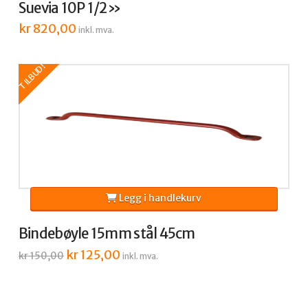
Suevia 10P 1/2»
kr
820,00
inkl. mva.
TILBUD!
Legg i handlekurv
Bindebøyle 15mm stål 45cm
Opprinnelig
kr
125,00
Nåværende
kr
150,00
inkl. mva.
pris
pris
var:
er:
kr 150,00.
kr 125,00.