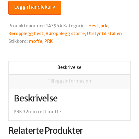
rett
Legg i handlekurv
moffe
antall
Produktnummer:
143954
Kategorier:
Hest
,
prk
,
Røropplegg hest
,
Røropplegg storfe
,
Utstyr til stallen
Stikkord:
moffe
,
PRK
Beskrivelse
Tilleggsinformasjon
Beskrivelse
PRK 32mm rett moffe
Relaterte Produkter