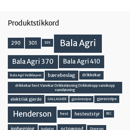
Produktstikkord
Bala Agri
301
290
305
Bala Agri 370
Bala Agri 410
bærebeslag
drikkekar
Bala Agri Vedkløyver
drikkekar hest Vannkar Drikkeløsning Drikkekopp vannkopp
vannløsning
elektrisk gjerde
gjerestolpe
GALLAGHER
gjerdestolper
Henderson
hesteutstyr
hest
IBC
innhegning
octowood
Oregon
isolator