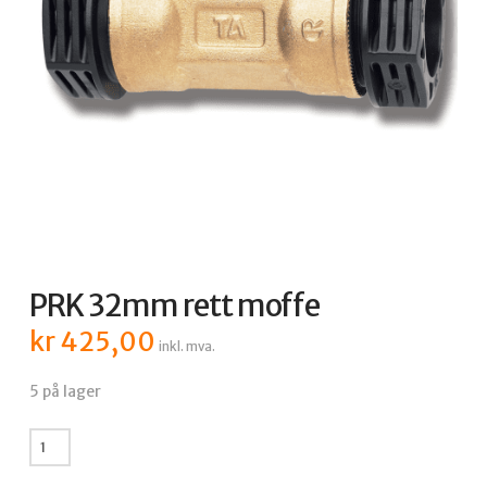
PRK 32mm rett moffe
kr
425,00
inkl. mva.
5 på lager
PRK
32mm