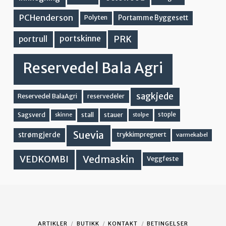
PCHenderson
Portamme Byggesett
Polyten
PRK
portskinne
portrull
Reservedel Bala Agri
sagkjede
Reservedel BalaAgri
reservedeler
stall
stople
Sagsverd
stauer
stolpe
skinne
Suevia
strømgjerde
trykkimpregnert
varmekabel
Vedmaskin
VEDKOMBI
Veggfeste
ARTIKLER
BUTIKK
KONTAKT
BETINGELSER